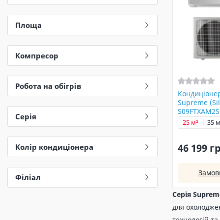
Площа
Компресор
Робота на обігрів
Кондиціоне
Supreme (Sil
S09FTXAM2S
Серія
25 м²
35 м
46 199 г
Колір кондиціонера
Замов
Філіал
Серія Supreme
для охолоджен
технологій та