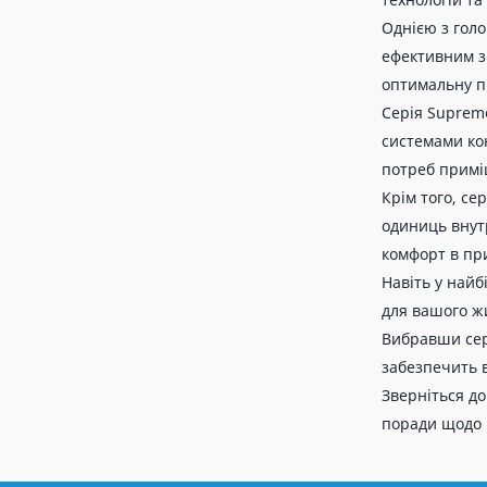
Однією з голо
ефективним з
оптимальну п
Серія Supreme
системами ко
потреб примі
Крім того, се
одиниць внут
комфорт в пр
Навіть у найб
для вашого ж
Вибравши сері
забезпечить в
Зверніться до
поради щодо 