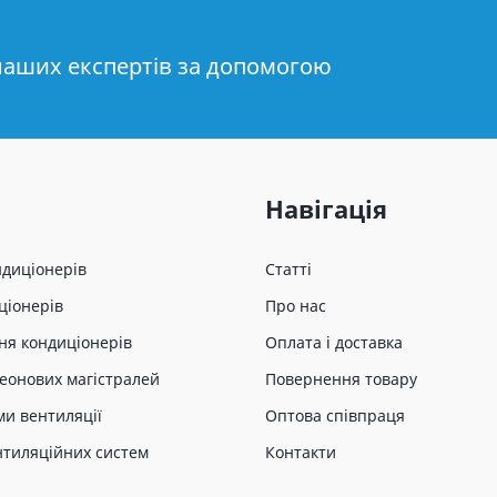
наших експертів за допомогою
Навігація
ндиціонерів
Статті
ціонерів
Про нас
ня кондиціонерів
Оплата і доставка
еонових магістралей
Повернення товару
ми вентиляції
Оптова співпраця
нтиляційних систем
Контакти