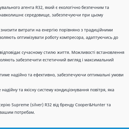
жувального агента R32, який є екологічно безпечним та
а навколишнє середовище, забезпечуючи при цьому
є знизити витрати на енергію порівняно з традиційними
зволяють оптимізувати роботу компресора, адаптуючись до
о відповідає сучасному стилю життя. Можливості встановлення
зволяють забезпечити естетичний вигляд і максимальний
юватиме надійно та ефективно, забезпечуючи оптимальні умови
 надійну та якісну систему кондиціонування повітря, яка
ерію Supreme (silver) R32 від бренду Cooper&Hunter та
 вашим потребам.