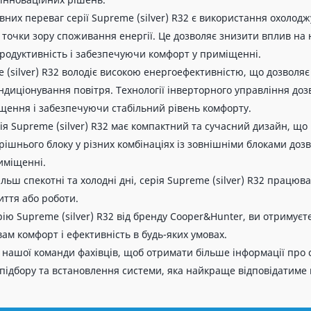
вних переваг серії Supreme (silver) R32 є використання охолод
 точки зору споживання енергії. Це дозволяє знизити вплив н
родуктивність і забезпечуючи комфорт у приміщенні.
 (silver) R32 володіє високою енергоефективністю, що дозволя
ндиціонування повітря. Технології інверторного управління до
щення і забезпечуючи стабільний рівень комфорту.
рія Supreme (silver) R32 має компактний та сучасний дизайн, щ
рішнього блоку у різних комбінаціях із зовнішніми блоками до
иміщенні.
ільш спекотні та холодні дні, серія Supreme (silver) R32 прац
иття або роботи.
ю Supreme (silver) R32 від бренду Cooper&Hunter, ви отримуєте
ам комфорт і ефективність в будь-яких умовах.
 нашої команди фахівців, щоб отримати більше інформації про с
підбору та встановлення системи, яка найкраще відповідатиме