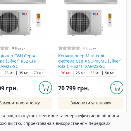
0 Відгук
0 Відгук
ціонер C&H Серія
Кондиціонер Міні-спліт
e (Silver) R32 CH-
система Серія SUPREME (Silver)
XAM2S-SC
R32 CH-S24FTXAM2S-SC
25 м²
35 м²
70 м²
70 м²
25 м²
35 м²
50 м²
99 грн.
70 799 грн.
Замовити установку
Замовити установку
ля тих, хто шукає ефективне та енергоефективне рішення
окою якістю, спроектована з використанням передових