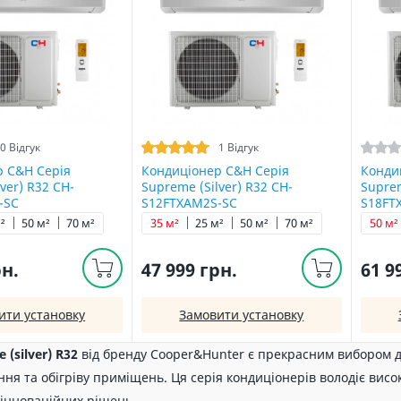
0 Відгук
1 Відгук
р C&H Серія
Кондиціонер C&H Серія
Конди
ver) R32 CH-
Supreme (Silver) R32 CH-
Suprem
-SC
S12FTXAM2S-SC
S18FT
²
50 м²
70 м²
35 м²
25 м²
50 м²
70 м²
50 м²
рн.
47 999 грн.
61 9
ити установку
Замовити установку
 (silver) R32
від бренду Cooper&Hunter є прекрасним вибором д
ня та обігріву приміщень. Ця серія кондиціонерів володіє вис
 інноваційних рішень.