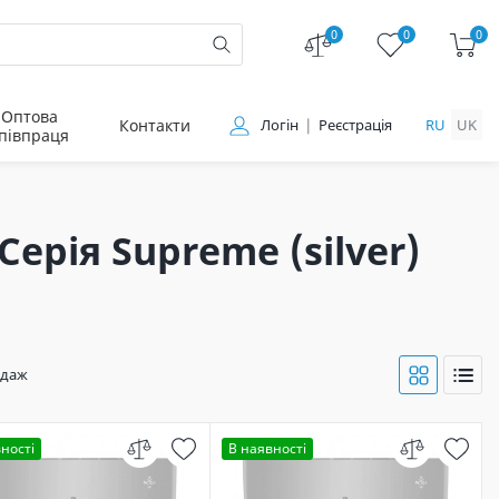
0
0
0
Оптова
Контакти
Логін
Реєстрація
RU
UK
півпраця
ерія Supreme (silver)
одаж
ності
В наявності