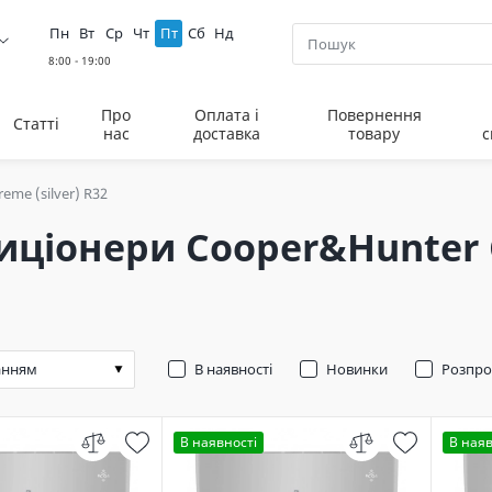
Пн
Вт
Ср
Чт
Пт
Сб
Нд
Про
Оплата і
Повернення
Статті
нас
доставка
товару
с
reme (silver) R32
ціонери Cooper&Hunter С
В наявності
Новинки
Розпр
В наявності
В наяв