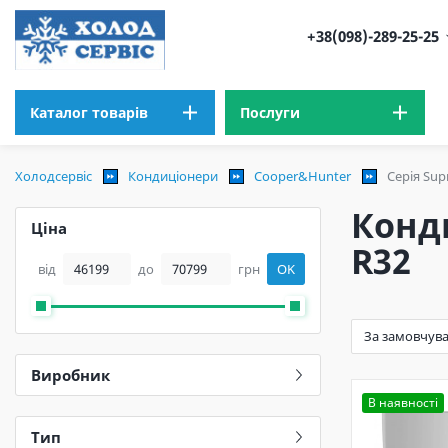
+38(098)-289-25-25
Каталог товарів
Послуги
Холодсервіс
Кондиціонери
Cooper&Hunter
Серія Sup
Конди
Ціна
R32
від
до
грн
OK
Виробник
В наявності
Тип