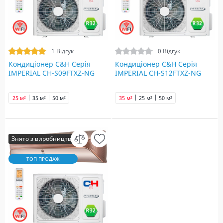
1 Відгук
0 Відгук
Кондиціонер C&H Серія
Кондиціонер C&H Серія
IMPERIAL CH-S09FTXZ-NG
IMPERIAL CH-S12FTXZ-NG
25 м²
35 м²
50 м²
35 м²
25 м²
50 м²
Знято з виробництва
ТОП ПРОДАЖ