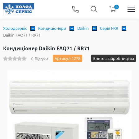
0
Холодсервіс
Кондиціонери
Daikin
Серія FRR
Daikin FAQ71 / RR71
Кондиціонер Daikin FAQ71 / RR71
Артикул 1278
Знято з виробництва
0
Відгуки