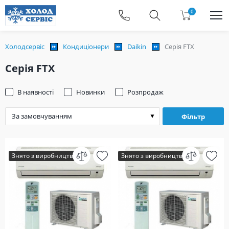
0
Холодсервіс
Кондиціонери
Daikin
Серія FTX
Серія FTX
В наявності
Новинки
Розпродаж
Фільтр
Знято з виробництва
Знято з виробництва