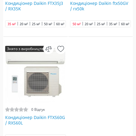
Кондиціонер Daikin FTX35J3
Кондиціонер Daikin ftx50GV
/ RX35K
/ rx50k
35 м²
20 м²
25 м²
50 м²
60 м²
50 м²
20 м²
25 м²
35 м²
60 м²
Знято з виробництва
0 Відгук
Кондиціонер Daikin FTXS60G
/ RXS60L