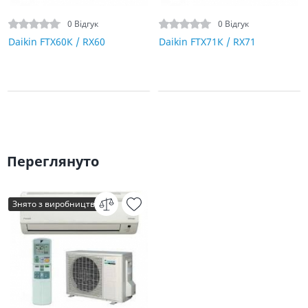
0 Відгук
0 Відгук
Daikin FTX60К / RX60
Daikin FTX71К / RX71
Переглянуто
Знято з виробництва