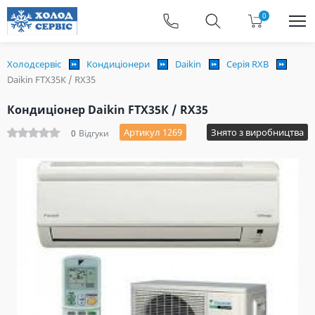
0
Холодсервіс
Кондиціонери
Daikin
Серія RXB
Daikin FTX35К / RX35
Кондиціонер Daikin FTX35К / RX35
Артикул 1269
Знято з виробництва
0
Відгуки