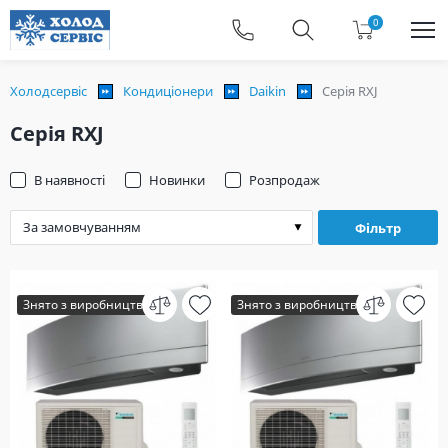
0
Холодсервіс
Кондиціонери
Daikin
Серія RXJ
Серія RXJ
В наявності
Новинки
Розпродаж
Фільтр
Знято з виробництва
Знято з виробництва