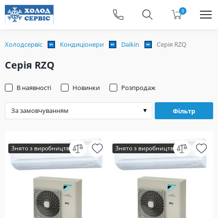
0
Холодсервіс
Кондиціонери
Daikin
Серія RZQ
Серія RZQ
В наявності
Новинки
Розпродаж
Фільтр
Знято з виробництва
Знято з виробництва