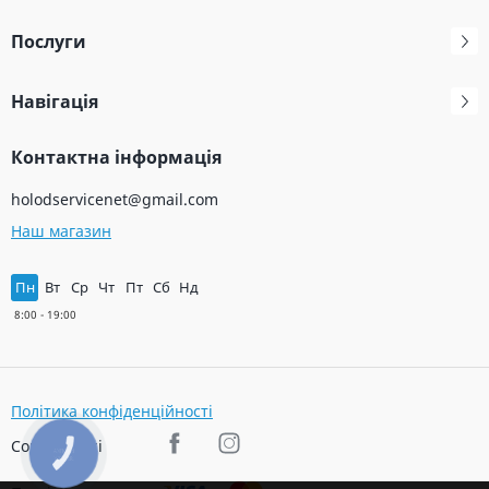
Послуги
Навігація
Контактна інформація
holodservicenet@gmail.com
Наш магазин
Пн
Вт
Ср
Чт
Пт
Сб
Нд
Політика конфіденційності
Соц. мережі
КНОПКА
ЗВ'ЯЗКУ