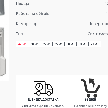
Площа
4
Робота на обігрів
- 
Компресор
Інвертор
Тип
Спліт-сис
42 м²
20 м²
25 м²
35 м²
50 м²
60 м²
71 м²
ШВИДКА ДОСТАВКА
14 ДНІВ
У всі міста України Самовивіз:
На повернення товару