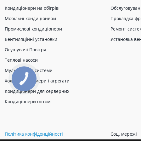
Кондиціонери на обігрів
Обслуговуван
Мобільні кондиціонери
Прокладка фр
Промислові кондиціонери
Ремонт систе
Вентиляційні установки
Установка ве
Осушувачі Повітря
Теплові насоси
Мульти спліт системи
Холодильні камери і агрегати
Кондиціонери для серверних
Кондиціонери оптом
Політика конфіденційності
Соц. мережі