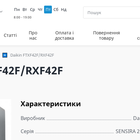
Пн
Вт
Ср
Чт
Пт
Сб
Нд
Про
Оплата і
Повернення
Статті
нас
доставка
товару
с
Daikin FTXF42F/RXF42F
F42F/RXF42F
Характеристики
Виробник
Da
Серія
SENSIRA 2