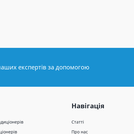
наших експертів за допомогою
Навігація
ндиціонерів
Статті
ціонерів
Про нас