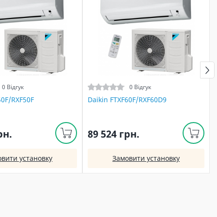
0 Відгук
0 Відгук
50F/RXF50F
Daikin FTXF60F/RXF60D9
рн.
89 524 грн.
овити установку
Замовити установку