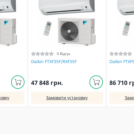
0 Відгук
Daikin FTXF35F/RXF35F
Daikin FTXF
47 848 грн.
86 710 г
овку
Замовити установку
Зам