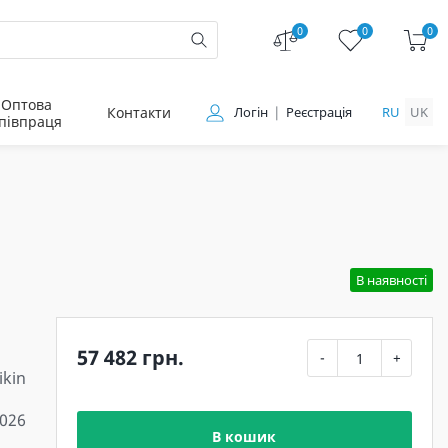
0
0
0
Оптова
Контакти
Логін
Реєстрація
RU
UK
півпраця
В наявності
57 482 грн.
-
+
ikin
026
В кошик