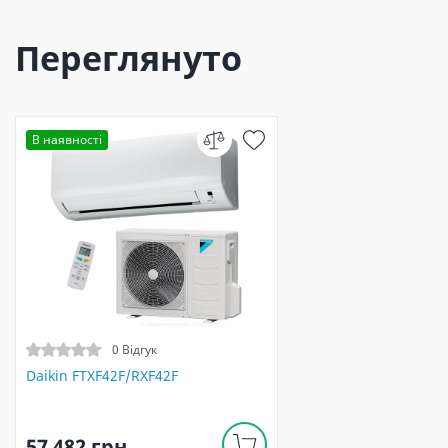
Переглянуто
В наявності
0 Відгук
Daikin FTXF42F/RXF42F
57 482 грн.