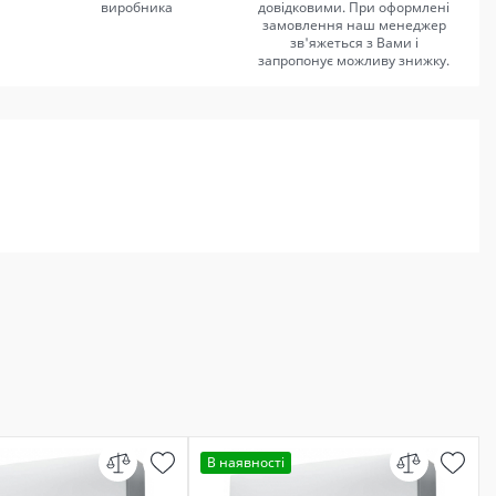
виробника
довідковими. При оформлені
замовлення наш менеджер
зв'яжеться з Вами і
запропонує можливу знижку.
В наявності