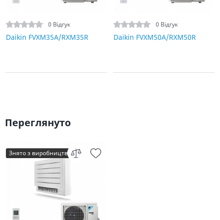
0 Відгук
0 Відгук
Daikin FVXM35A/RXM35R
Daikin FVXM50A/RXM50R
Переглянуто
Знято з виробництва