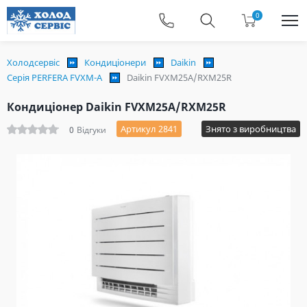
0
Холодсервіс
Кондиціонери
Daikin
Серія PERFERA FVXM-A
Daikin FVXM25A/RXM25R
Кондиціонер Daikin FVXM25A/RXM25R
Артикул 2841
Знято з виробництва
0
Відгуки