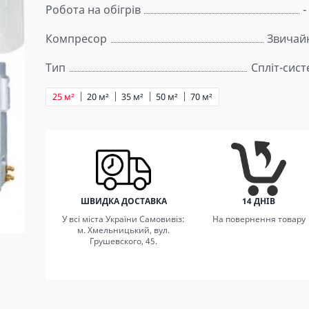
Робота на обігрів
-
Компресор
Звичай
Тип
Спліт-сис
25 м²
20 м²
35 м²
50 м²
70 м²
ШВИДКА ДОСТАВКА
14 ДНІВ
У всі міста України Самовивіз:
На повернення товару
м. Хмельницький, вул.
Грушевского, 45.