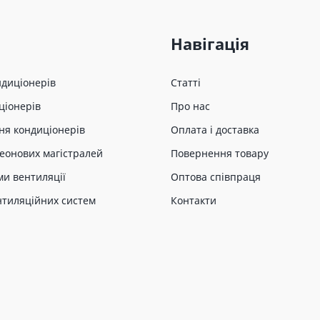
Навігація
ндиціонерів
Статті
ціонерів
Про нас
ня кондиціонерів
Оплата і доставка
еонових магістралей
Повернення товару
ми вентиляції
Оптова співпраця
нтиляційних систем
Контакти