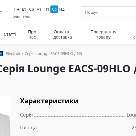
Пн
Вт
Ср
Чт
Пт
Сб
Нд
Про
Оплата і
Повернення
Статті
нас
доставка
товару
с
Electrolux Серія Lounge EACS-09HLO / N3
Серія Lounge EACS-09HLO 
Характеристики
Серія
Lou
Площа
2