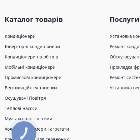
Каталог товарів
Послуги
Кондиціонери
Установка ко
Інверторні кондиціонери
Ремонт конди
Кондиціонери на обігрів
Обслуговуван
Мобільні кондиціонери
Прокладка фр
Промислові кондиціонери
Ремонт систе
Вентиляційні установки
Установка ве
Осушувачі Повітря
Теплові насоси
Мульти спліт системи
Холодильні камери і агрегати
Кондиціонери для серверних