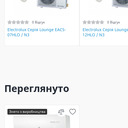
0 Відгук
0 Відгук
Electrolux Серія Lounge EACS-
Electrolux Серія Loung
07HLO / N3
12HLO / N3
Переглянуто
Знято з виробництва