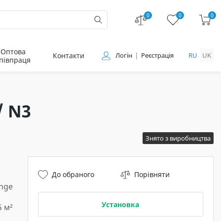
0
0
0
Оптова
Контакти
Логін
Реєстрація
RU
UK
півпраця
/ N3
Знято з виробництва
До обраного
Порівняти
nge
Установка
5 м²