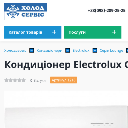
+38(098)-289-25-25
Каталог товарів
Послуги
Холодсервіс
Кондиціонери
Electrolux
Серія Lounge
Кондиціонер Electrolux 
Артикул 1218
0
Відгуки