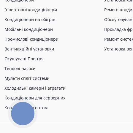
Інверторні кондиціонери
Ремонт конди
Кондиціонери на обігрів
Обслуговуван
Мобільні кондиціонери
Прокладка фр
Промислові кондиціонери
Ремонт систе
Вентиляційні установки
Установка ве
Осушувачі Повітря
Теплові насоси
Мульти спліт системи
Холодильні камери і агрегати
Кондиціонери для серверних
Кондиціонери оптом
КНОПКА
ЗВ'ЯЗКУ