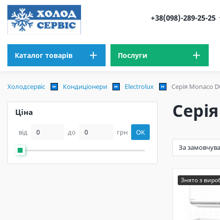
+38(098)-289-25-25
Каталог товарів
Послуги
Холодсервіс
Кондиціонери
Electrolux
Серія Monaco DC
Серія
Ціна
від
до
грн
OK
Знято з вир