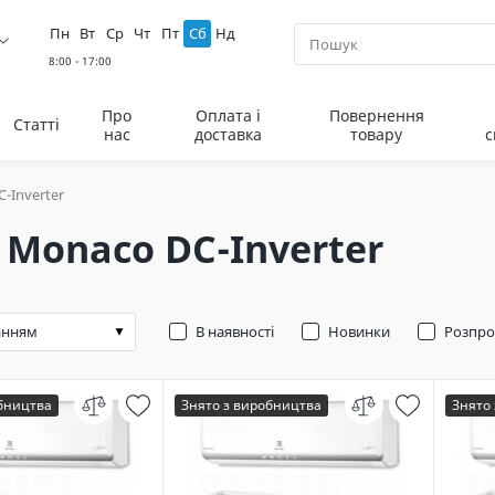
Пн
Вт
Ср
Чт
Пт
Сб
Нд
Про
Оплата і
Повернення
Статті
нас
доставка
товару
с
-Inverter
 Monaco DC-Inverter
В наявності
Новинки
Розпр
обництва
Знято з виробництва
Знято