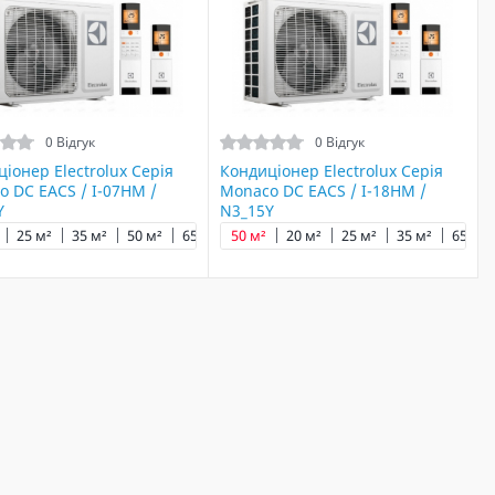
0 Відгук
0 Відгук
іонер Electrolux Серія
Кондиціонер Electrolux Серія
 DC EACS / I-07HM /
Monaco DC EACS / I-18HM /
Y
N3_15Y
25 м²
35 м²
50 м²
65 м²
50 м²
20 м²
25 м²
35 м²
65 м²