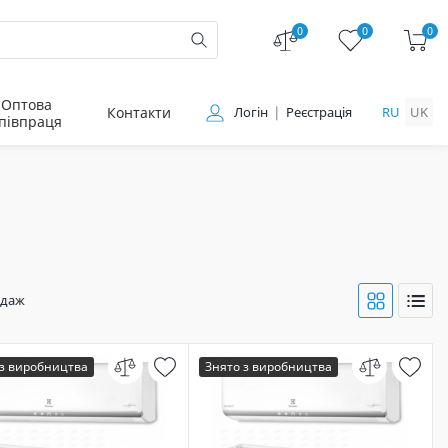
0
0
0
Оптова
Контакти
Логін
Реєстрація
RU
UK
півпраця
одаж
 з виробництва
Знято з виробництва