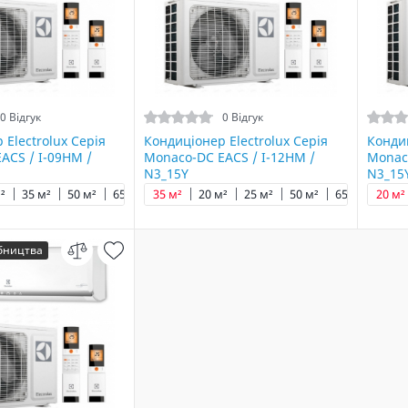
0 Відгук
0 Відгук
 Electrolux Серія
Кондиціонер Electrolux Серія
Кондиц
ACS / I-09HM /
Monaco-DC EACS / I-12HM /
Monaco
N3_15Y
N3_15
²
35 м²
50 м²
65 м²
35 м²
20 м²
25 м²
50 м²
65 м²
20 м²
обництва