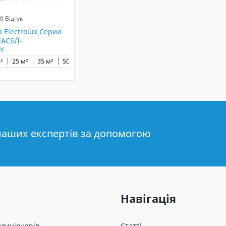
0 Відгук
 Electrolux Серии
ACS/I-
Y
²
25 м²
35 м²
50 м²
наших експертів за допомогою
Навігація
ндиціонерів
Статті