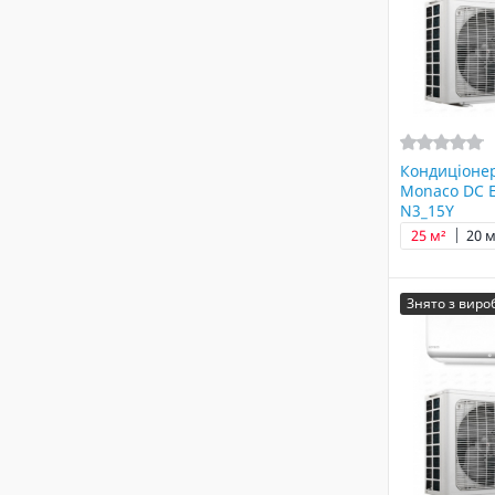
Кондиціонер
Monaco DC E
N3_15Y
25 м²
20 м
Знято з вир