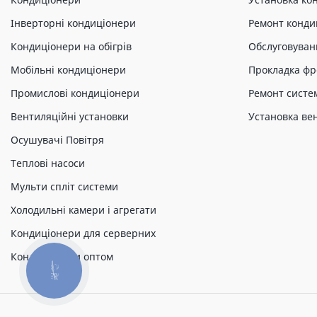
Інверторні кондиціонери
Ремонт конди
Кондиціонери на обігрів
Обслуговуван
Мобільні кондиціонери
Прокладка фр
Промислові кондиціонери
Ремонт систе
Вентиляційні установки
Установка ве
Осушувачі Повітря
Теплові насоси
Мульти спліт системи
Холодильні камери і агрегати
Кондиціонери для серверних
Кондиціонери оптом
КНОПКА
ЗВ'ЯЗКУ