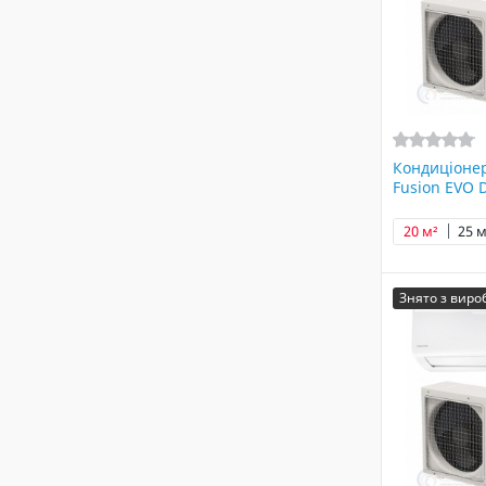
Кондиціоне
Fusion EVO 
20 м²
25 м
Знято з вир