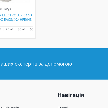
0 Відгук
р ELECTROLUX Серія
DC EACS/I-24HFE/N3
²
25 м²
35 м²
50 м²
наших експертів за допомогою
Навігація
ндиціонерів
Статті