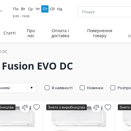
Пн
Вт
Ср
Чт
Пт
Сб
Нд
Про
Оплата і
Повернення
Статті
нас
доставка
товару
с
O DC
 Fusion EVO DC
В наявності
Новинки
Розпр
обництва
Знято з виробництва
Знято