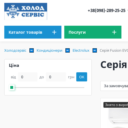
+38(098)-289-25-25
Каталог товарів
Послуги
Холодсервіс
Кондиціонери
Electrolux
Серія Fusion EV
Серія
Ціна
від
до
грн
OK
Знято з вир