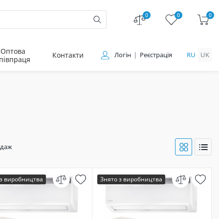
0
0
0
Оптова
Контакти
Логін
Реєстрація
RU
UK
півпраця
одаж
 з виробництва
Знято з виробництва