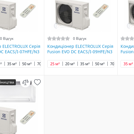
0 Відгук
0 Відгук
р ELECTROLUX Серія
Кондиціонер ELECTROLUX Серія
Конди
DC EACS/I-07HFE/N3
Fusion EVO DC EACS/I-09HFE/N3
Fusion
²
35 м²
50 м²
70 м²
25 м²
20 м²
35 м²
50 м²
70 м²
35 м²
обництва