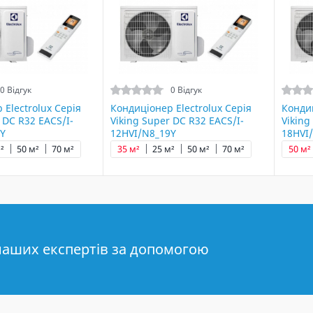
0 Відгук
0 Відгук
 Electrolux Серія
Кондиціонер Electrolux Серія
Кондиц
 DC R32 EACS/I-
Viking Super DC R32 EACS/I-
Viking
9Y
12HVI/N8_19Y
18HVI
²
50 м²
70 м²
35 м²
25 м²
50 м²
70 м²
50 м²
наших експертів за допомогою