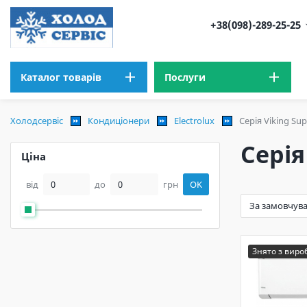
+38(098)-289-25-25
Каталог товарів
Послуги
Холодсервіс
Кондиціонери
Electrolux
Серія Viking Su
Серія
Ціна
від
до
грн
OK
Знято з вир