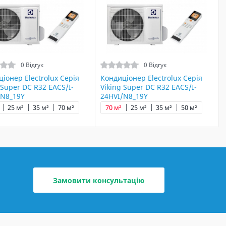
0 Відгук
0 Відгук
іонер Electrolux Серія
Кондиціонер Electrolux Серія
 Super DC R32 EACS/I-
Viking Super DC R32 EACS/I-
/N8_19Y
24HVI/N8_19Y
25 м²
35 м²
70 м²
70 м²
25 м²
35 м²
50 м²
Замовити консультацію