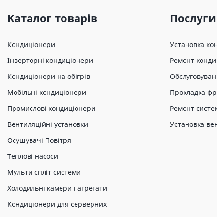
Каталог товарів
Послуги
Кондиціонери
Установка ко
Інверторні кондиціонери
Ремонт конди
Кондиціонери на обігрів
Обслуговуван
Мобільні кондиціонери
Прокладка фр
Промислові кондиціонери
Ремонт систе
Вентиляційні установки
Установка ве
Осушувачі Повітря
Теплові насоси
Мульти спліт системи
Холодильні камери і агрегати
Кондиціонери для серверних