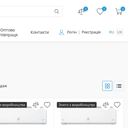
0
0
0
Оптова
Контакти
Логін
Реєстрація
RU
UK
півпраця
одаж
 з виробництва
Знято з виробництва