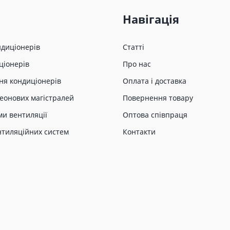
Навігація
ндиціонерів
Статті
ціонерів
Про нас
ня кондиціонерів
Оплата і доставка
еонових магістралей
Повернення товару
ми вентиляції
Оптова співпраця
нтиляційних систем
Контакти