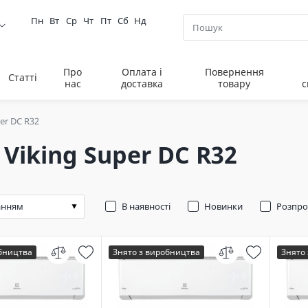
Пн
Вт
Ср
Чт
Пт
Сб
Нд
Про
Оплата і
Повернення
Статті
нас
доставка
товару
с
per DC R32
 Viking Super DC R32
В наявності
Новинки
Розпр
обництва
Знято з виробництва
Знято