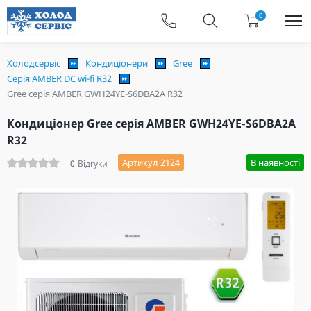
0
Холодсервіс
Кондиціонери
Gree
Серія AMBER DC wi-fi R32
Gree серія AMBER GWH24YE-S6DBA2A R32
Кондиціонер Gree серія AMBER GWH24YE-S6DBA2A
R32
Артикул 2124
В наявності
0
Відгуки