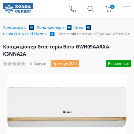
0
Холодсервіс
Кондиціонери
Gree
Серія BORA Cold Plazma
Gree серія Bora GWH09AAAXA-K3NNA2A
Кондиціонер Gree серія Bora GWH09AAAXA-
K3NNA2A
Артикул 2055
В наявності
0
Відгуки