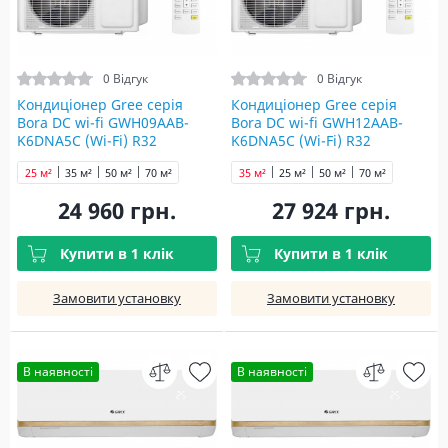
0 Відгук
0 Відгук
Кондиціонер Gree серія
Кондиціонер Gree серія
Bora DC wi-fi GWH09AAB-
Bora DC wi-fi GWH12AAB-
K6DNA5С (Wi-Fi) R32
K6DNA5С (Wi-Fi) R32
25 м²
35 м²
50 м²
70 м²
35 м²
25 м²
50 м²
70 м²
24 960 грн.
27 924 грн.
Купити в 1 клік
Купити в 1 клік
Замовити установку
Замовити установку
В наявності
В наявності