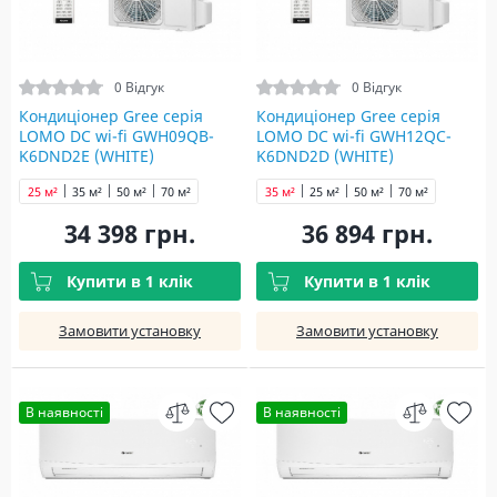
0 Відгук
0 Відгук
Кондиціонер Gree серія
Кондиціонер Gree серія
LOMO DC wi-fi GWH09QB-
LOMO DC wi-fi GWH12QC-
K6DND2E (WHITE)
K6DND2D (WHITE)
25 м²
35 м²
50 м²
70 м²
35 м²
25 м²
50 м²
70 м²
34 398 грн.
36 894 грн.
Купити в 1 клік
Купити в 1 клік
Замовити установку
Замовити установку
В наявності
В наявності