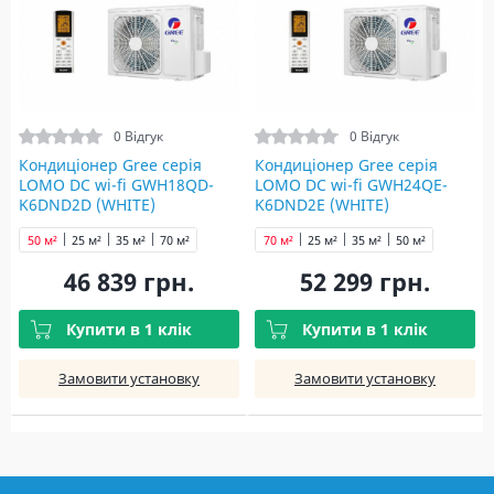
0 Відгук
0 Відгук
Кондиціонер Gree серія
Кондиціонер Gree серія
LOMO DC wi-fi GWH18QD-
LOMO DC wi-fi GWH24QE-
K6DND2D (WHITE)
K6DND2E (WHITE)
50 м²
25 м²
35 м²
70 м²
70 м²
25 м²
35 м²
50 м²
46 839 грн.
52 299 грн.
Купити в 1 клік
Купити в 1 клік
Замовити установку
Замовити установку