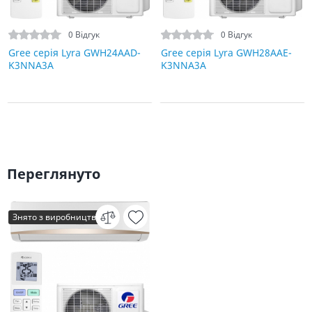
0 Відгук
0 Відгук
Gree серія Lyra GWH24AAD-
Gree серія Lyra GWH28AAE-
K3NNA3A
K3NNA3A
Переглянуто
Знято з виробництва