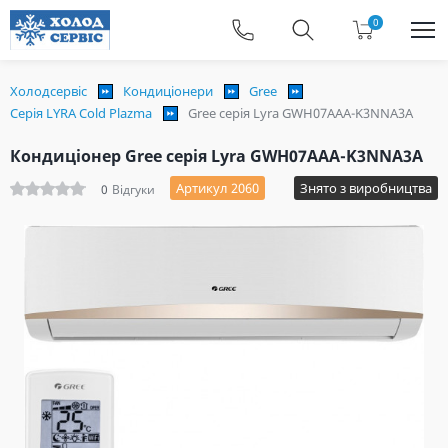
0
Холодсервіс
Кондиціонери
Gree
Серія LYRA Cold Plazma
Gree серія Lyra GWH07AAA-K3NNA3A
Кондиціонер Gree серія Lyra GWH07AAA-K3NNA3A
Артикул 2060
Знято з виробництва
0
Відгуки