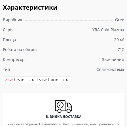
Характеристики
Виробник
Gree
Серія
LYRA Cold Plazma
Площа
20 м²
Робота на обігрів
- 7°C
Компресор
Звичайний
Тип
Спліт-система
20 м²
25 м²
35 м²
50 м²
70 м²
80 м²
ШВИДКА ДОСТАВКА
У всі міста України Самовивіз: м. Хмельницький, вул. Грушевского,