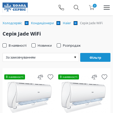
0
Холодсервіс
Кондиціонери
Haier
Серія Jade WiFi
Серія Jade WiFi
В наявності
Новинки
Розпродаж
Фільтр
В наявності
В наявності