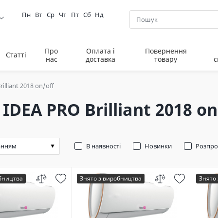
Пн
Вт
Ср
Чт
Пт
Сб
Нд
Про
Оплата і
Повернення
Статті
нас
доставка
товару
с
illiant 2018 on/off
 IDEA PRO Brilliant 2018 on
В наявності
Новинки
Розпр
обництва
Знято з виробництва
Знято