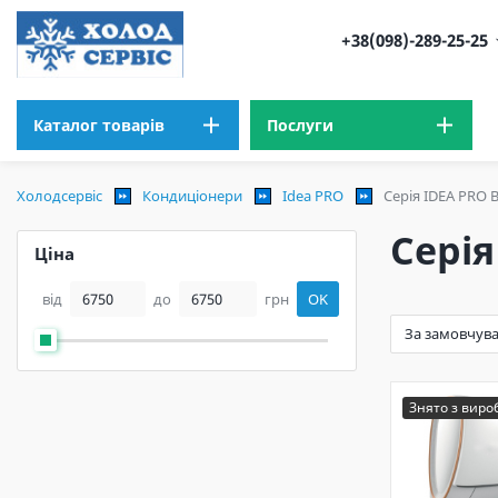
+38(098)-289-25-25
Каталог товарів
Послуги
Холодсервіс
Кондиціонери
Idea PRO
Серія IDEA PRO Br
Серія
Ціна
від
до
грн
OK
Знято з вир