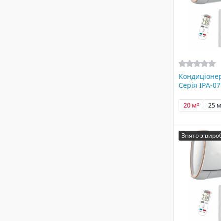
Кондиціоне
Серія IPA-0
20 м²
25 м
Знято з вир