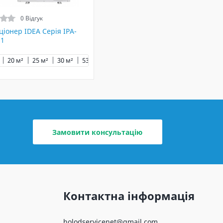
0 Відгук
іонер IDEA Серія IPA-
1
²
20 м²
70 м²
25 м²
30 м²
53 м²
60 м²
65 м²
Замовити консультацію
Контактна інформація
holodservicenet@gmail.com