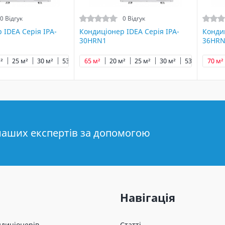
0 Відгук
0 Відгук
 IDEA Серія IPA-
Кондиціонер IDEA Серія IPA-
Кондиц
30HRN1
36HRN
²
25 м²
30 м²
53 м²
65 м²
65 м²
20 м²
70 м²
25 м²
30 м²
53 м²
70 м²
60 м
наших експертів за допомогою
Навігація
ндиціонерів
Статті