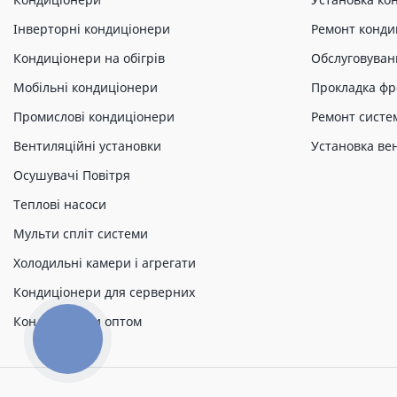
Інверторні кондиціонери
Ремонт конди
Кондиціонери на обігрів
Обслуговуван
Мобільні кондиціонери
Прокладка фр
Промислові кондиціонери
Ремонт систе
Вентиляційні установки
Установка ве
Осушувачі Повітря
Теплові насоси
Мульти спліт системи
Холодильні камери і агрегати
Кондиціонери для серверних
Кондиціонери оптом
КНОПКА
ЗВ'ЯЗКУ