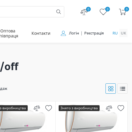
0
0
0
Оптова
Контакти
Логін
Реєстрація
RU
UK
півпраця
/off
одаж
 з виробництва
Знято з виробництва