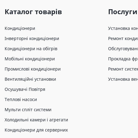
Каталог товарів
Послуги
Кондиціонери
Установка ко
Інверторні кондиціонери
Ремонт конди
Кондиціонери на обігрів
Обслуговуван
Мобільні кондиціонери
Прокладка фр
Промислові кондиціонери
Ремонт систе
Вентиляційні установки
Установка ве
Осушувачі Повітря
Теплові насоси
Мульти спліт системи
Холодильні камери і агрегати
Кондиціонери для серверних