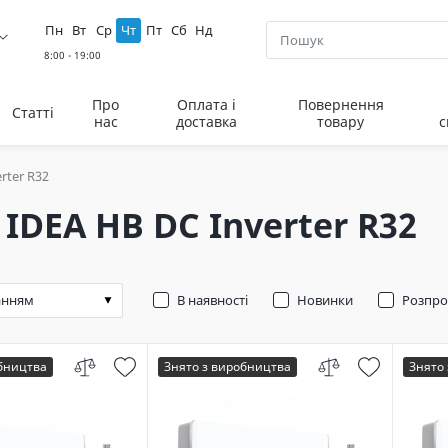
Пн
Вт
Ср
Чт
Пт
Сб
Нд
Про
Оплата і
Повернення
Статті
нас
доставка
товару
с
rter R32
 IDEA HB DC Inverter R32
В наявності
Новинки
Розпр
обництва
Знято з виробництва
Знято