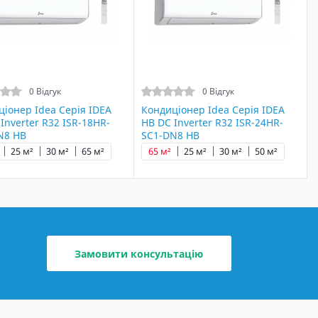
0 Відгук
0 Відгук
іонер Idea Серія IDEA
Кондиціонер Idea Серія IDEA
Inverter R32 ISR-18HR-
HB DC Inverter R32 ISR-24HR-
N8 HB
SC1-DN8 HB
25 м²
30 м²
65 м²
65 м²
25 м²
30 м²
50 м²
Замовити консультацію