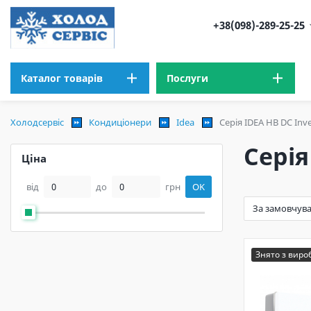
+38(098)-289-25-25
Каталог товарів
Послуги
Холодсервіс
Кондиціонери
Idea
Серія IDEA HB DC Inve
Серія
Ціна
від
до
грн
OK
Знято з вир