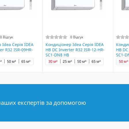
0 Відгук
0 Відгук
 Idea Серія IDEA
Кондиціонер Idea Серія IDEA
Кондиц
er R32 ISR-09HR-
HB DC Inverter R32 ISR-12-HR-
HB DC 
SC1-DN8 HB
SC1-D
²
50 м²
65 м²
30 м²
25 м²
50 м²
65 м²
50 м²
наших експертів за допомогою