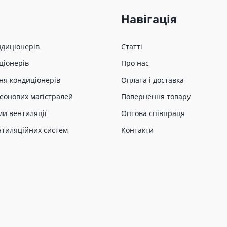
Навігація
ндиціонерів
Статті
ціонерів
Про нас
ня кондиціонерів
Оплата і доставка
еонових магістралей
Повернення товару
ми вентиляції
Оптова співпраця
нтиляційних систем
Контакти