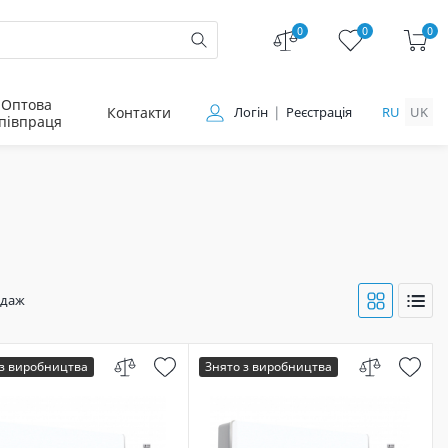
0
0
0
Оптова
Контакти
Логін
Реєстрація
RU
UK
півпраця
одаж
 з виробництва
Знято з виробництва