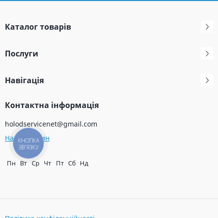
Каталог товарів
Послуги
Навігація
Контактна інформація
holodservicenet@gmail.com
Наш магазин
КНОПКА
ЗВ'ЯЗКУ
Пн
Вт
Ср
Чт
Пт
Сб
Нд