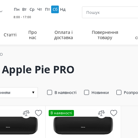
Пн
Вт
Ср
Чт
Пт
Сб
Нд
Про
Оплата і
Повернення
Статті
нас
доставка
товару
с
RO
 Apple Pie PRO
В наявності
Новинки
Розпр
В наявності