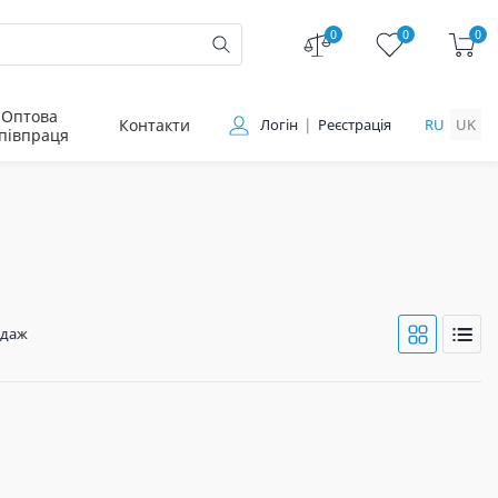
0
0
0
Оптова
Контакти
Логін
Реєстрація
RU
UK
півпраця
одаж