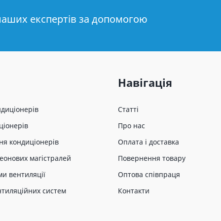
наших експертів за допомогою
Навігація
ндиціонерів
Статті
ціонерів
Про нас
ня кондиціонерів
Оплата і доставка
еонових магістралей
Повернення товару
ми вентиляції
Оптова співпраця
нтиляційних систем
Контакти