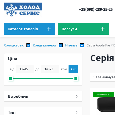
+38(098)-289-25-25
Каталог товарів
Послуги
Холодсервіс
Кондиціонери
Hisense
Серія Apple Pie P
Серія
Ціна
від
до
грн
OK
В наявності
Виробник
Тип