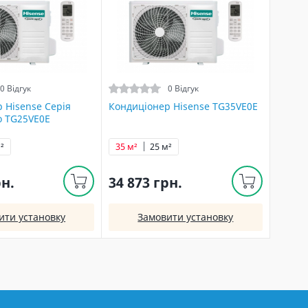
0 Відгук
0 Відгук
 Hisense Серія
Кондиціонер Hisense TG35VE0E
ro TG25VE0E
²
35 м²
25 м²
рн.
34 873 грн.
ити установку
Замовити установку