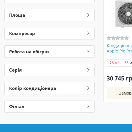
Площа
Компресор
Кондиціонер
Apple Pie P
Робота на обігрів
25 м²
35 м
Серія
30 745 г
Колір кондиціонера
Замов
Філіал