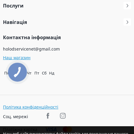
Послуги
Навігація
Контактна інформація
holodservicenet@gmail.com
Наш магазин
Пн
Вт
Ср
Чт
Пт
Сб
Нд
КНОПКА
ЗВ'ЯЗКУ
Політика конфіденційності
Соц. мережі
Платіжна картка
Наш веб-сайт використовує файли cookie для покращення вашого