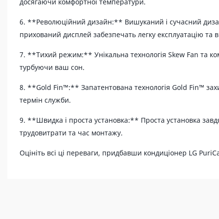
досягаючи комфортної температури.
6. **Революційний дизайн:** Вишуканий і сучасний дизай
прихований дисплей забезпечать легку експлуатацію та 
7. **Тихий режим:** Унікальна технологія Skew Fan та ко
турбуючи ваш сон.
8. **Gold Fin™:** Запатентована технологія Gold Fin™ за
термін служби.
9. **Швидка і проста установка:** Проста установка за
трудовитрати та час монтажу.
Оцініть всі ці переваги, придбавши кондиціонер LG PuriC