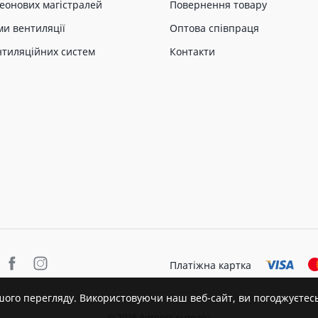
еонових магістралей
Повернення товару
ми вентиляції
Оптова співпраця
нтиляційних систем
Контакти
Платіжна картка
шого перегляду. Використовуючи наш веб-сайт, ви погоджуєтес
© 2026 Авторські права