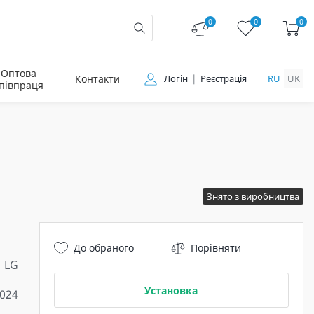
0
0
0
Оптова
Контакти
Логін
Реєстрація
RU
UK
півпраця
Знято з виробництва
До обраного
Порівняти
LG
Установка
2024