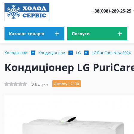
+38(098)-289-25-25
Каталог товарів
Послуги
Холодсервіс
Кондиціонери
LG
LG PuriCare New 2024
Кондиціонер LG PuriCar
Артикул 2130
0
Відгуки