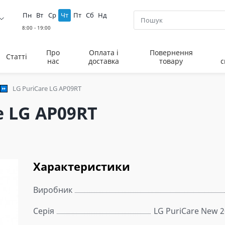
Пн
Вт
Ср
Чт
Пт
Сб
Нд
Про
Оплата і
Повернення
Статті
нас
доставка
товару
с
LG PuriCare LG AP09RT
e LG AP09RT
Характеристики
Виробник
Серія
LG PuriCare New 