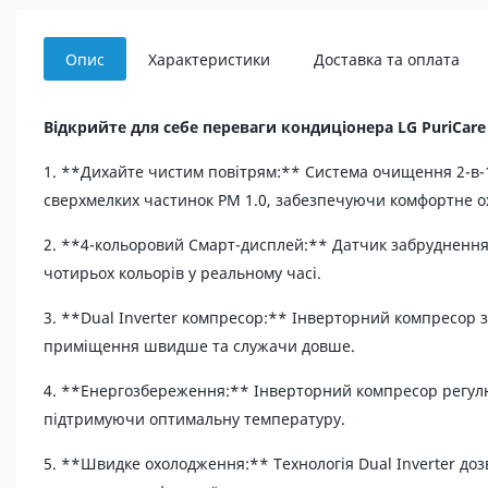
Опис
Характеристики
Доставка та оплата
Відкрийте для себе переваги кондиціонера LG PuriCare
1. **Дихайте чистим повітрям:** Система очищення 2-в-1 
сверхмелких частинок PM 1.0, забезпечуючи комфортне 
2. **4-кольоровий Смарт-дисплей:** Датчик забруднення 
чотирьох кольорів у реальному часі.
3. **Dual Inverter компресор:** Інверторний компресор 
приміщення швидше та служачи довше.
4. **Енергозбереження:** Інверторний компресор регулю
підтримуючи оптимальну температуру.
5. **Швидке охолодження:** Технологія Dual Inverter до