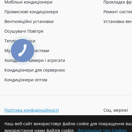
Мобільні кондиціонери
Прокладка фр
Промислові кондиціонери
Ремонт систе
Вентиляційні установки
Установка ве
Осушувачі Повітря
Теплові насоси
Мульти спліт системи
Холодильні камери і агрегати
Кондиціонери для серверних
Кондиціонери оптом
Політика конфіденційності
Соц. мережі
Наш веб-сайт використовує файли cookie для покращення ва
використання нами файлів cookie.
Детальніше про Cookies