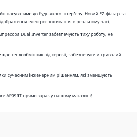
н пасуватиме до будь-якого інтер'єру. Новий EZ-фільтр та
відображення електроспоживання в реальному часі.
мпресора Dual Inverter забезпечують тиху роботу, не
хищає теплообмінник від корозії, забезпечуючи тривалий
вдяки сучасним інженерним рішенням, які зменшують
are AP09RT прямо зараз у нашому магазині!