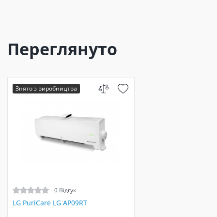
Переглянуто
Знято з виробництва
0 Відгук
LG PuriCare LG AP09RT