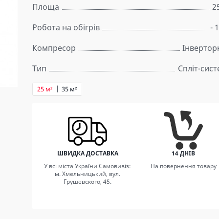
Площа
2
Робота на обігрів
- 
Компресор
Інвертор
Тип
Спліт-сис
25 м²
35 м²
ШВИДКА ДОСТАВКА
14 ДНІВ
У всі міста України Самовивіз:
На повернення товару
м. Хмельницький, вул.
Грушевского, 45.