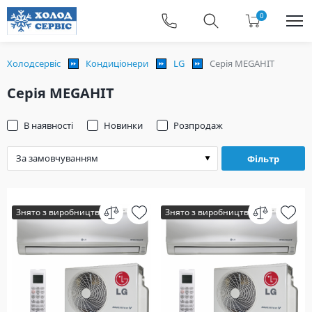
0
Холодсервіс
Кондиціонери
LG
Серія MEGAHIT
Серія MEGAHIT
В наявності
Новинки
Розпродаж
Фільтр
Знято з виробництва
Знято з виробництва