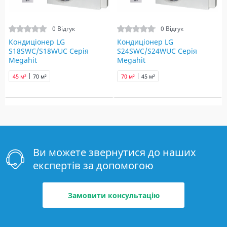
0 Відгук
0 Відгук
Кондиціонер LG
Кондиціонер LG
S18SWC/S18WUC Серія
S24SWC/S24WUC Серія
Megahit
Megahit
45 м²
70 м²
70 м²
45 м²
Ви можете звернутися до наших
експертів за допомогою
Замовити консультацію