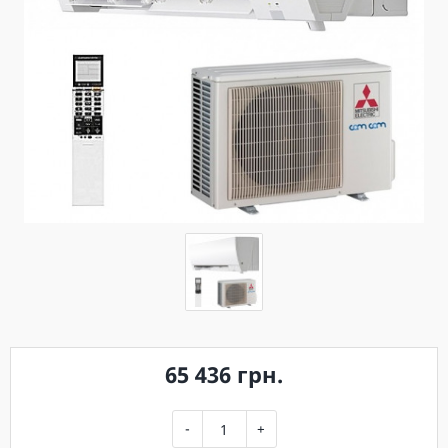
65 436 грн.
-
+