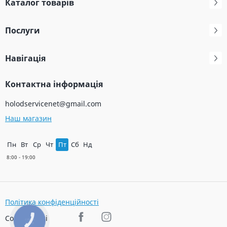
Каталог товарів
Послуги
Навігація
Контактна інформація
holodservicenet@gmail.com
Наш магазин
Пн
Вт
Ср
Чт
Пт
Сб
Нд
Політика конфіденційності
Соц. мережі
КНОПКА
ЗВ'ЯЗКУ