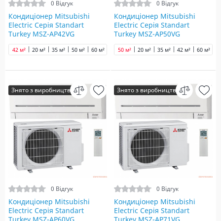
0 Відгук
0 Відгук
Кондиціонер Mitsubishi
Кондиціонер Mitsubishi
Electric Серія Standart
Electric Серія Standart
Turkey MSZ-AP42VG
Turkey MSZ-AP50VG
42 м²
20 м²
35 м²
50 м²
60 м²
70 м²
50 м²
20 м²
35 м²
42 м²
60 м²
7
Знято з виробництва
Знято з виробництва
0 Відгук
0 Відгук
Кондиціонер Mitsubishi
Кондиціонер Mitsubishi
Electric Серія Standart
Electric Серія Standart
Turkey MSZ-AP60VG
Turkey MSZ-AP71VG