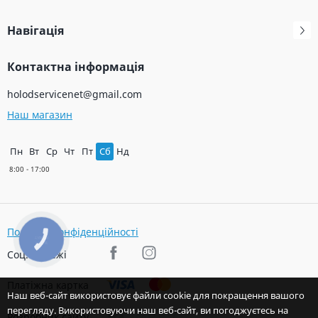
Навігація
Контактна інформація
holodservicenet@gmail.com
Наш магазин
Пн
Вт
Ср
Чт
Пт
Сб
Нд
Політика конфіденційності
КНОПКА
ЗВ'ЯЗКУ
Соц. мережі
Платіжна картка
Наш веб-сайт використовує файли cookie для покращення вашого
перегляду. Використовуючи наш веб-сайт, ви погоджуєтесь на
Розробник сайту