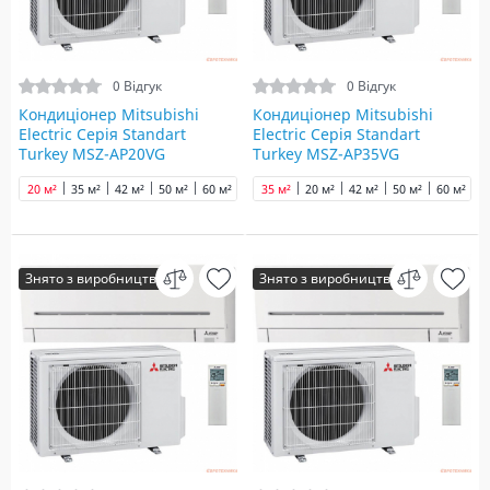
0 Відгук
0 Відгук
Кондиціонер Mitsubishi
Кондиціонер Mitsubishi
Electric Серія Standart
Electric Серія Standart
Turkey MSZ-AP20VG
Turkey MSZ-AP35VG
20 м²
35 м²
42 м²
50 м²
60 м²
70 м²
35 м²
20 м²
42 м²
50 м²
60 м²
7
Знято з виробництва
Знято з виробництва