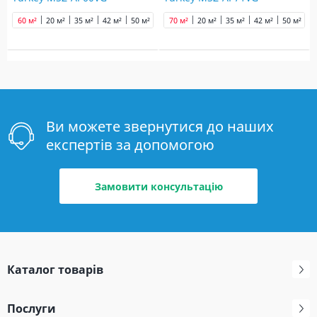
60 м²
20 м²
35 м²
42 м²
50 м²
70 м²
70 м²
20 м²
35 м²
42 м²
50 м²
6
Ви можете звернутися до наших
експертів за допомогою
Замовити консультацію
Каталог товарів
Послуги