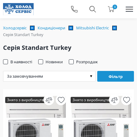
0
Холодсервіс
Кондиціонери
Mitsubishi Electric
Серія Standart Turkey
Серія Standart Turkey
В наявності
Новинки
Розпродаж
Фільтр
Знято з виробництва
Знято з виробництва