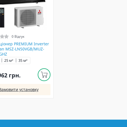
0 Відгук
ціонер PREMIUM Inverter
an MSZ-LN50VGB/MUZ-
GHZ
25 м²
35 м²
962 грн.
Замовити установку