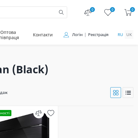
0
0
0
Оптова
Контакти
Логін
Реєстрація
RU
UK
півпраця
n (Black)
одаж
ності