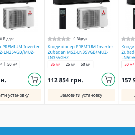
0 Відгук
0 Відгук
 PREMIUM Inverter
Кондиціонер PREMIUM Inverter
Конди
Z-LN25VGB/MUZ-
Zubadan MSZ-LN35VGB/MUZ-
Zubad
LN35VGHZ
LN50V
²
50 м²
35 м²
25 м²
50 м²
50 м²
рн.
112 854 грн.
157 
ити установку
Замовити установку