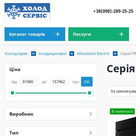
+38(098)-289-25-25
Каталог товарів
Послуги
Холодсервіс
Кондиціонери
Mitsubishi Electric
Серія P
Серія
Ціна
від
до
грн
OK
В наявності
Виробник
Тип