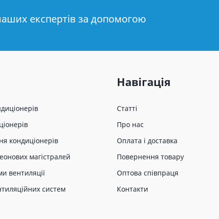
наших експертів за допомогою
Навігація
ндиціонерів
Статті
ціонерів
Про нас
ня кондиціонерів
Оплата і доставка
еонових магістралей
Повернення товару
ми вентиляції
Оптова співпраця
нтиляційних систем
Контакти