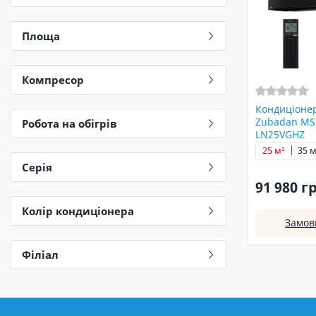
Площа
Компресор
Кондиціонер
Zubadan MS
Робота на обігрів
LN25VGHZ
25 м²
35 м
Серія
91 980 г
Колір кондиціонера
Замов
Філіал