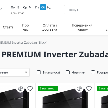
Пн
Вт
Ср
Чт
Пт
Сб
Нд
Про
Оплата і
Повернення
Статті
нас
доставка
товару
с
REMIUM Inverter Zubadan (Black)
 PREMIUM Inverter Zubada
В наявності
Новинки
Розпр
В наявності
В наяв