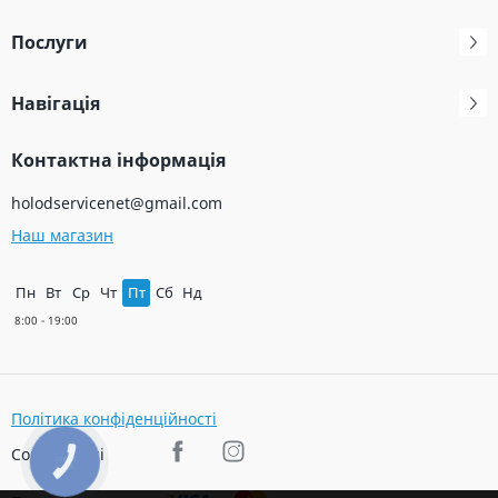
Послуги
Навігація
Контактна інформація
holodservicenet@gmail.com
Наш магазин
Пн
Вт
Ср
Чт
Пт
Сб
Нд
Політика конфіденційності
Соц. мережі
КНОПКА
ЗВ'ЯЗКУ