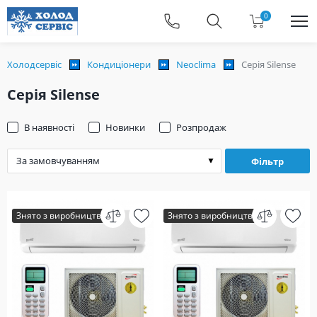
0
Холодсервіс
Кондиціонери
Neoclima
Серія Silense
Серія Silense
В наявності
Новинки
Розпродаж
Фільтр
Знято з виробництва
Знято з виробництва