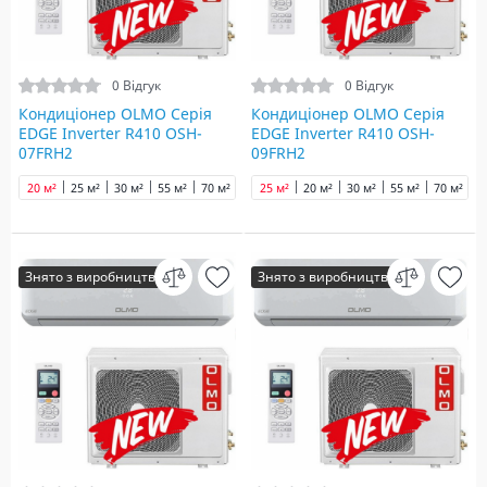
0 Відгук
0 Відгук
Кондиціонер OLMO Серія
Кондиціонер OLMO Серія
EDGE Inverter R410 OSH-
EDGE Inverter R410 OSH-
07FRH2
09FRH2
20 м²
25 м²
30 м²
55 м²
70 м²
25 м²
20 м²
30 м²
55 м²
70 м²
Знято з виробництва
Знято з виробництва