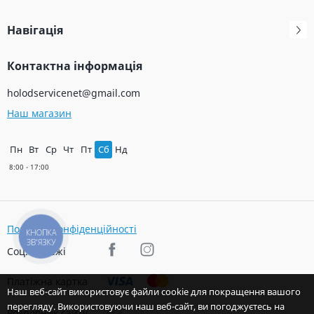
Навігація
Контактна інформація
holodservicenet@gmail.com
Наш магазин
Пн
Вт
Ср
Чт
Пт
Сб
Нд
Політика конфіденційності
КНОПКА
ЗВ'ЯЗКУ
Соц. мережі
Платіжна картка
Наш веб-сайт використовує файли cookie для покращення вашого
перегляду. Використовуючи наш веб-сайт, ви погоджуєтесь на
Розробник сайту