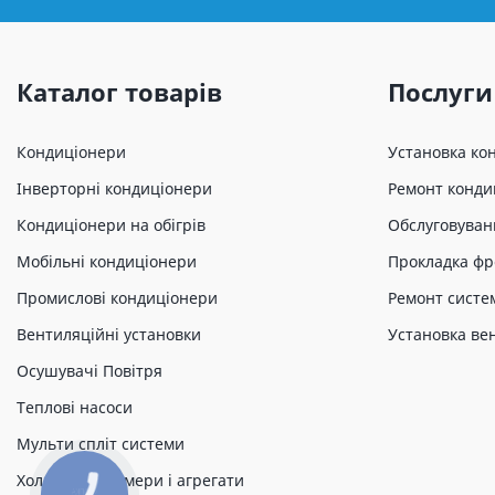
Каталог товарів
Послуги
Кондиціонери
Установка ко
Інверторні кондиціонери
Ремонт конди
Кондиціонери на обігрів
Обслуговуван
Мобільні кондиціонери
Прокладка фр
Промислові кондиціонери
Ремонт систе
Вентиляційні установки
Установка ве
Осушувачі Повітря
Теплові насоси
Мульти спліт системи
Холодильні камери і агрегати