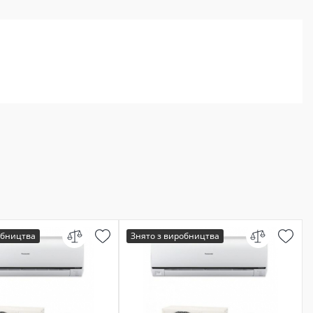
обництва
Знято з виробництва