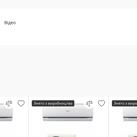
Відео
Знято з виробництва
Знято з вир