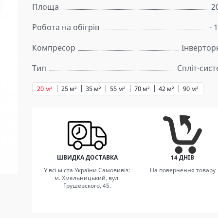
Площа
2
Робота на обігрів
- 
Компресор
Інвертор
Тип
Спліт-сис
20 м²
25 м²
35 м²
55 м²
70 м²
42 м²
90 м²
ШВИДКА ДОСТАВКА
14 ДНІВ
У всі міста України Самовивіз:
На повернення товару
м. Хмельницький, вул.
Грушевского, 45.