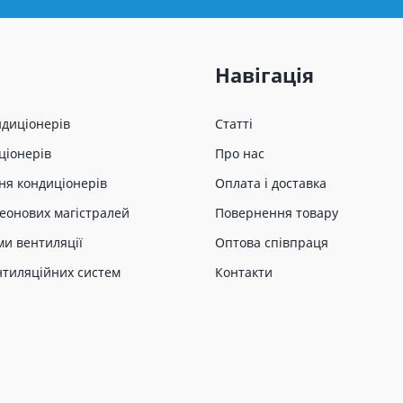
Навігація
ндиціонерів
Статті
ціонерів
Про нас
ня кондиціонерів
Оплата і доставка
еонових магістралей
Повернення товару
ми вентиляції
Оптова співпраця
нтиляційних систем
Контакти