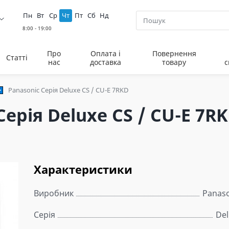
Пн
Вт
Ср
Чт
Пт
Сб
Нд
Про
Оплата і
Повернення
Статті
нас
доставка
товару
с
Panasonic Серія Deluxe CS / CU-E 7RKD
ерія Deluxe CS / CU-E 7R
Характеристики
Виробник
Panaso
Серія
Del