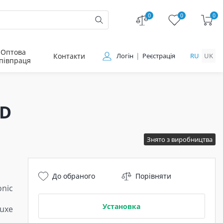
0
0
0
Оптова
Контакти
Логін
Реєстрація
RU
UK
півпраця
KD
Знято з виробництва
До обраного
Порівняти
nic
Установка
uxe