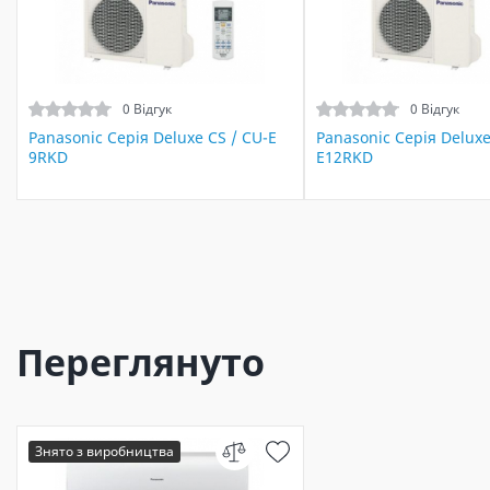
0 Відгук
0 Відгук
Panasonic Серія Deluxe CS / CU-E
Panasonic Серія Deluxe
9RKD
E12RKD
Переглянуто
Знято з виробництва