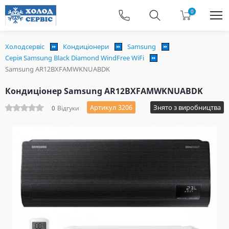
0
Холодсервіс
Кондиціонери
Samsung
Серія Samsung Black Diamond WindFree WiFi
Samsung AR12BXFAMWKNUABDK
Кондиціонер Samsung AR12BXFAMWKNUABDK
Артикул 3206
Знято з виробництва
0
Відгуки