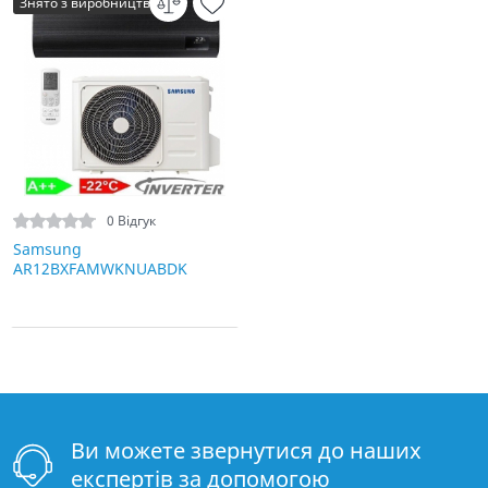
Знято з виробництва
0 Відгук
Samsung
AR12BXFAMWKNUABDK
Ви можете звернутися до наших
експертів за допомогою