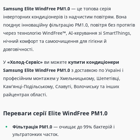
Samsung Elite WindFree PM1.0
— це топова серія
інверторних кондиціонерів із надчистим повітрям. Вона
поєднує інноваційну фільтрацію PM1.0, повітря без протягів
через технологію WindFree™, AI-керування зі SmartThings,
нічний комфорт та самоочищення для гігієни й
довговічності.
У
«Холод-Сервіс»
ви можете
купити кондиціонери
Samsung Elite WindFree PM1.0
з доставкою по Україні і
професійним монтажем у Хмельницькому, Шепетівці,
Кам’янці-Подільському, Славуті, Волочиську та інших
райцентрах області.
Переваги серії Elite WindFree PM1.0
Фільтрація PM1.0
— очищає до 99% бактерій і
ультратонких часток.