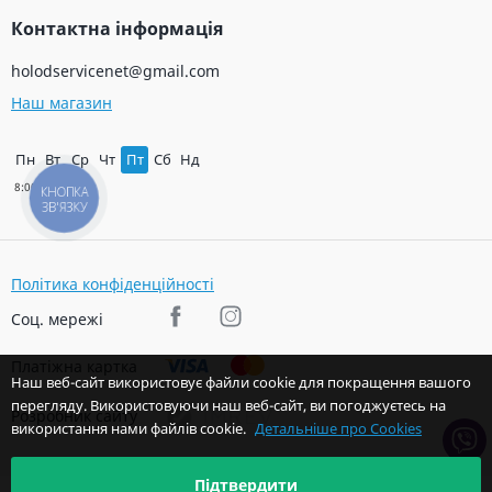
Контактна інформація
holodservicenet@gmail.com
Наш магазин
Пн
Вт
Ср
Чт
Пт
Сб
Нд
КНОПКА
ЗВ'ЯЗКУ
Політика конфіденційності
Соц. мережі
Платіжна картка
Наш веб-сайт використовує файли cookie для покращення вашого
перегляду. Використовуючи наш веб-сайт, ви погоджуєтесь на
Розробник сайту
використання нами файлів cookie.
Детальніше про Cookies
Підтвердити