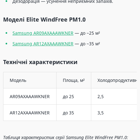
Дезодорація — усунення неприємних запахів.
Моделі Elite WindFree PM1.0
Samsung AR09AXAAAWKNER
— до ~25 м²
Samsung AR12AXAAAWKNER
— до ~35 м²
Технічні характеристики
Модель
Площа, м²
Холодопродуктивніс
AR09AXAAAWKNER
до 25
2,5
AR12AXAAAWKNER
до 35
3,5
Таблиця характеристик серії Samsung Elite WindFree PM1.0: