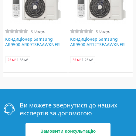
0 Відгук
0 Відгук
Кондиціонер Samsung
Кондиціонер Samsung
AR9500 AR09TSEAAWKNER
AR9500 AR12TSEAAWKNER
25 м²
35 м²
35 м²
25 м²
Ви можете звернутися до наших
експертів за допомогою
Замовити консультацію