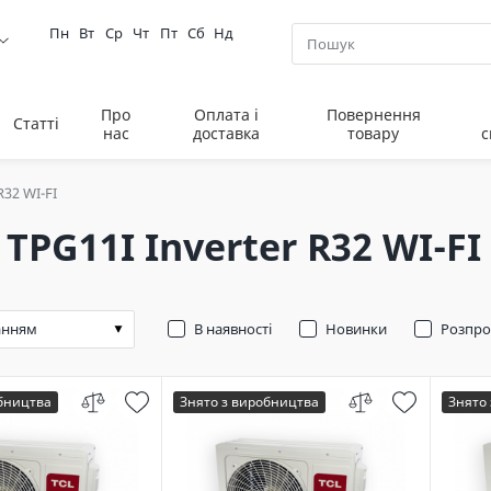
Пн
Вт
Ср
Чт
Пт
Сб
Нд
Про
Оплата і
Повернення
Статті
нас
доставка
товару
с
R32 WI-FI
 TPG11I Inverter R32 WI-FI
В наявності
Новинки
Розпр
обництва
Знято з виробництва
Знято