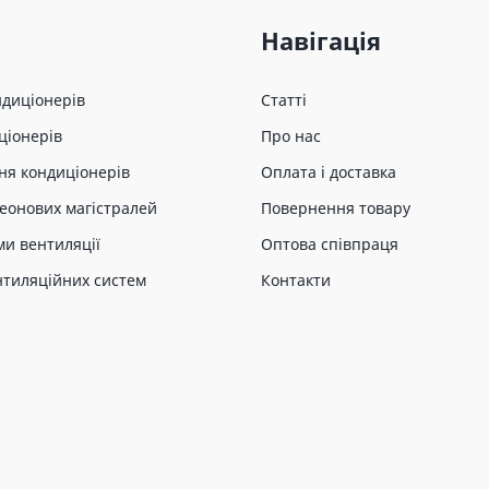
Навігація
ндиціонерів
Статті
ціонерів
Про нас
ня кондиціонерів
Оплата і доставка
еонових магістралей
Повернення товару
ми вентиляції
Оптова співпраця
нтиляційних систем
Контакти