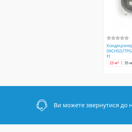
Кондиціонер
09CHSD/TPG1
FI
25 м²
35 м
Ви можете звернутися до 