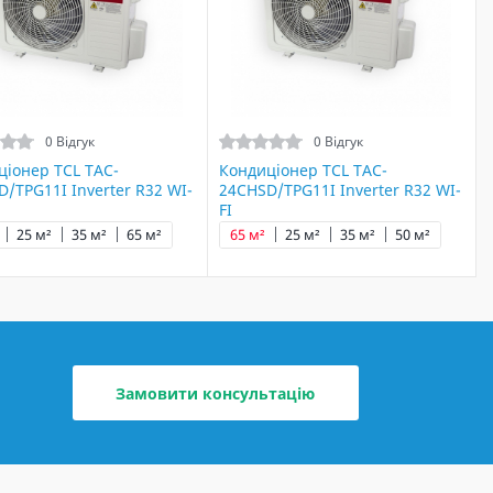
0 Відгук
0 Відгук
ціонер TCL TAC-
Кондиціонер TCL TAC-
/TPG11I Inverter R32 WI-
24CHSD/TPG11I Inverter R32 WI-
FI
25 м²
35 м²
65 м²
65 м²
25 м²
35 м²
50 м²
Замовити консультацію