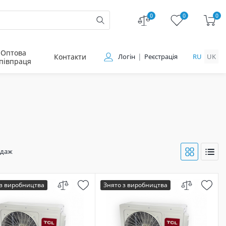
0
0
0
Оптова
Контакти
Логін
Реєстрація
RU
UK
півпраця
одаж
 з виробництва
Знято з виробництва