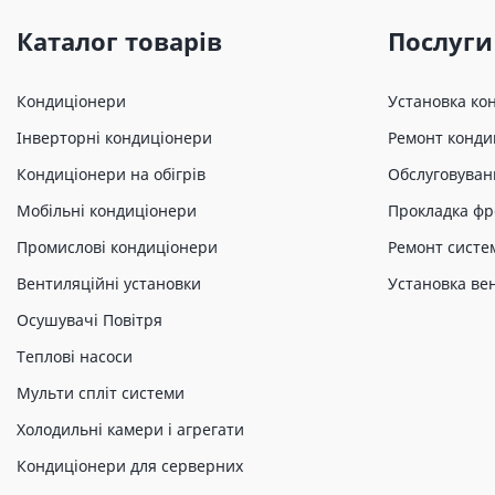
Каталог товарів
Послуги
Кондиціонери
Установка ко
Інверторні кондиціонери
Ремонт конди
Кондиціонери на обігрів
Обслуговуван
Мобільні кондиціонери
Прокладка фр
Промислові кондиціонери
Ремонт систе
Вентиляційні установки
Установка ве
Осушувачі Повітря
Теплові насоси
Мульти спліт системи
Холодильні камери і агрегати
Кондиціонери для серверних