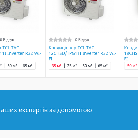
0 Відгук
0 Відгук
 TCL TAC-
Кондиціонер TCL TAC-
Конди
1I Inverter R32 WI-
12CHSD/TPG11I Inverter R32 WI-
18CHSD
FI
FI
²
50 м²
65 м²
35 м²
25 м²
50 м²
65 м²
50 м²
наших експертів за допомогою