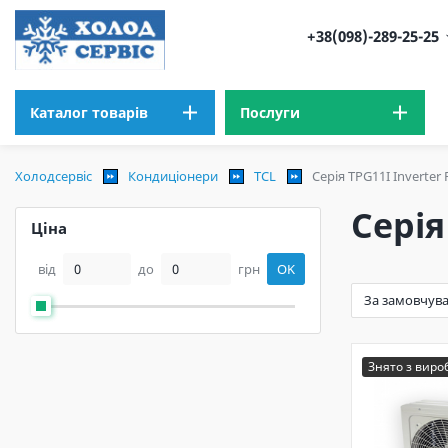
+38(098)-289-25-25
Каталог товарів
Послуги
Холодсервіс
Кондиціонери
TCL
Серія TPG11I Inverter 
Серія
Ціна
від
до
грн
OK
Знято з вир