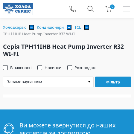
0
Холодсервіс
Кондиціонери
TCL
TPH11IHB Heat Pump Inverter R32 WI-FI
Серія TPH11IHB Heat Pump Inverter R32
WI-FI
В наявності
Новинки
Розпродаж
Фільтр
Ви можете звернутися до наших
експертів за допомогою