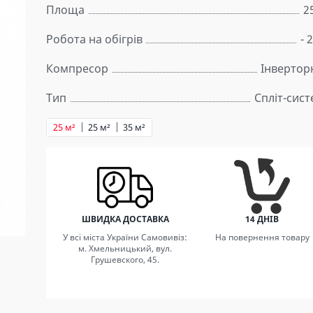
Площа
2
Робота на обігрів
- 
Компресор
Інвертор
Тип
Спліт-сис
25 м²
25 м²
35 м²
ШВИДКА ДОСТАВКА
14 ДНІВ
У всі міста України Самовивіз:
На повернення товару
м. Хмельницький, вул.
Грушевского, 45.