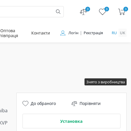
0
0
0
Оптова
Контакти
Логін
Реєстрація
RU
UK
півпраця
Знято з виробництва
До обраного
Порівняти
hiba
Установка
KVP