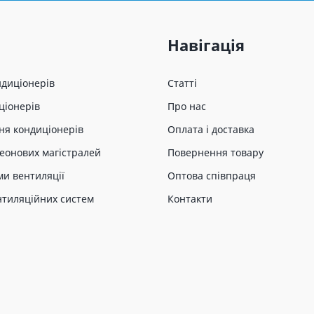
Навігація
ндиціонерів
Статті
ціонерів
Про нас
ня кондиціонерів
Оплата і доставка
еонових магістралей
Повернення товару
ми вентиляції
Оптова співпраця
нтиляційних систем
Контакти