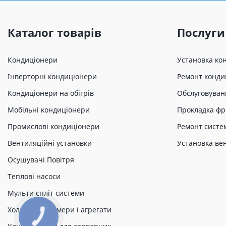
Каталог товарів
Послуги
Кондиціонери
Установка ко
Інверторні кондиціонери
Ремонт конди
Кондиціонери на обігрів
Обслуговуван
Мобільні кондиціонери
Прокладка фр
Промислові кондиціонери
Ремонт систе
Вентиляційні установки
Установка ве
Осушувачі Повітря
Теплові насоси
Мульти спліт системи
Холодильні камери і агрегати