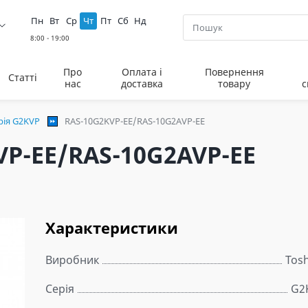
Пн
Вт
Ср
Чт
Пт
Сб
Нд
Про
Оплата і
Повернення
Статті
нас
доставка
товару
с
рія G2KVP
RAS-10G2KVP-EE/RAS-10G2AVP-EE
P-EE/RAS-10G2AVP-EE
Характеристики
Виробник
Tos
Серія
G2