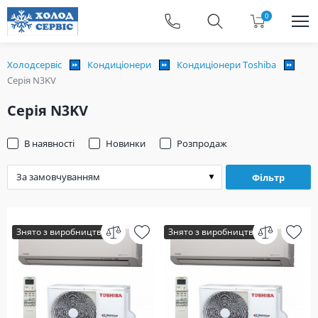
0
Холодсервіс
Кондиціонери
Кондиціонери Toshiba
Серія N3KV
Серія N3KV
В наявності
Новинки
Розпродаж
Фільтр
Знято з виробництва
Знято з виробництва