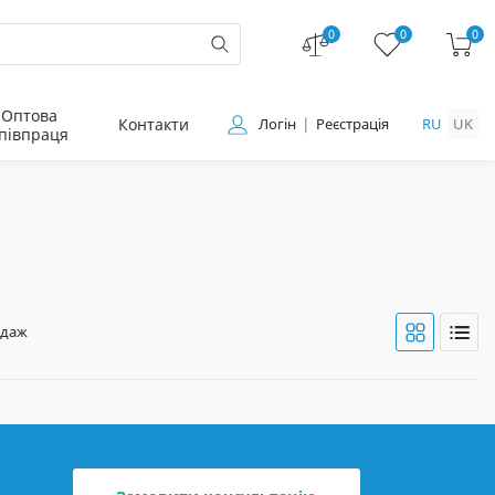
0
0
0
Оптова
Контакти
Логін
Реєстрація
RU
UK
півпраця
одаж