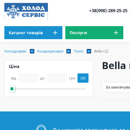
+38(098)-289-25-25
Каталог товарів
Послуги
Холодсервіс
Кондиціонери
Tosot
Bella r22
Bella
Ціна
від
до
грн
OK