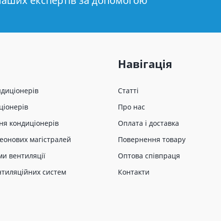
наших експертів за допомогою
Навігація
ндиціонерів
Статті
ціонерів
Про нас
ня кондиціонерів
Оплата і доставка
еонових магістралей
Повернення товару
ми вентиляції
Оптова співпраця
нтиляційних систем
Контакти