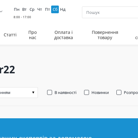
Пн
Вт
Ср
Чт
Пт
Сб
Нд
Про
Оплата і
Повернення
Статті
нас
доставка
товару
с
 r22
В наявності
Новинки
Розпр