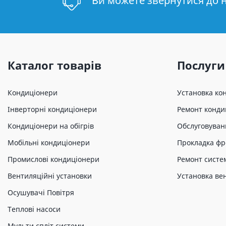
Ви можете звернутися до 
Каталог товарів
Послуги
Кондиціонери
Установка ко
Інверторні кондиціонери
Ремонт конди
Кондиціонери на обігрів
Обслуговуван
Мобільні кондиціонери
Прокладка фр
Промислові кондиціонери
Ремонт систе
Вентиляційні установки
Установка ве
Осушувачі Повітря
Теплові насоси
Мульти спліт системи