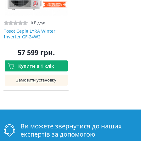
0 Відгук
Tosot Серія LYRA Winter
Inverter GF-24W2
57 599 грн.
Купити в 1 клік
Замовити установку
Ви можете звернутися до наших
експертів за допомогою