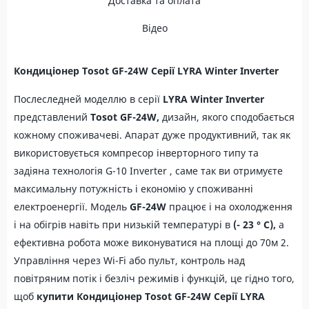
Доставка та оплата
Відео
Кондиціонер
Tosot
GF-24W Серії LYRA Winter Inverter
Послеследней моделлю в серії
LYRA Winter Inverter
представлений
Tosot GF-24W,
дизайн, якого сподобається
кожному споживачеві. Апарат дуже продуктивний, так як
використовується компресор інверторного типу та
задіяна технологія G-10 Inverter , саме так ви отримуєте
максимальну потужність і економію у споживанні
електроенергії. Модель
GF-24W
працює і на охолодження
і на обігрів навіть при низькій температурі в
(- 23 ° C),
а
ефективна робота може виконуватися на площі до 70м 2.
Управління через Wi-Fi або пульт, контроль над
повітряним потік і безліч режимів і функцій, це гідно того,
щоб
купити
Кондиціонер Tosot GF-24W Серії LYRA