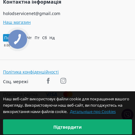
Контактна інформація
holodservicenet@gmail.com
Наш магазин
Пн
Вт
Ср
Чт
Пт
Сб
Нд
Політика конфіденційності
Соц. мережі
Платіжна картка
Наш веб-сайт використовує файли cookie для покращення вашого
перегляду. Використовуючи наш веб-сайт, ви погоджуєтесь на
Розробник сайту
використання нами файлів cookie.
Детальніше про Cookies
Підтвердити
© 2026 Авторські права