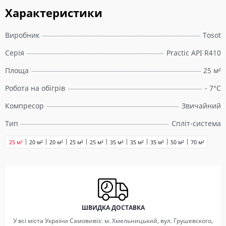
Характеристики
Виробник
Tosot
Серія
Practic API R410
Площа
25 м²
Робота на обігрів
- 7°C
Компресор
Звичайний
Тип
Спліт-система
25 м²
20 м²
20 м²
25 м²
25 м²
35 м²
35 м²
35 м²
50 м²
70 м²
ШВИДКА ДОСТАВКА
У всі міста України Самовивіз: м. Хмельницький, вул. Грушевского,