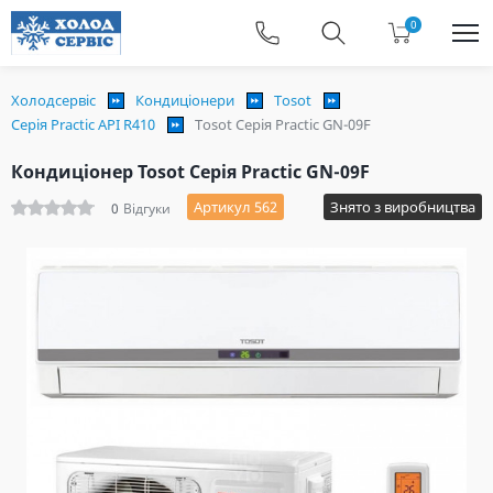
0
Холодсервіс
Кондиціонери
Tosot
Серія Practic API R410
Tosot Серія Practic GN-09F
Кондиціонер Tosot Серія Practic GN-09F
Артикул 562
Знято з виробництва
0
Відгуки