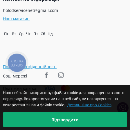
holodservicenet@gmail.com
Наш магазин
Пн
Вт
Ср
Чт
Пт
Сб
Нд
КНОПКА
ЗВ'ЯЗКУ
Політика конфіденційності
Соц. мережі
Платіжна картка
Наш веб-сайт використовує файли cookie для покращення вашого
перегляду. Використовуючи наш веб-сайт, ви погоджуєтесь на
Розробник сайту
використання нами файлів cookie.
Детальніше про Cookies
Підтвердити
© 2026 Авторські права