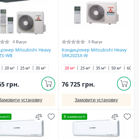
0 Відгук
0 Відгук
іонер Mitsubishi Heavy
Кондиціонер Mitsubishi Heavy
ZS-WB
SRK20ZSX-W
20 м²
25 м²
35 м²
20 м²
25 м²
35 м²
50 м²
60 м²
65 грн.
76 725 грн.
Замовити установку
Замовити установку
ності
В наявності