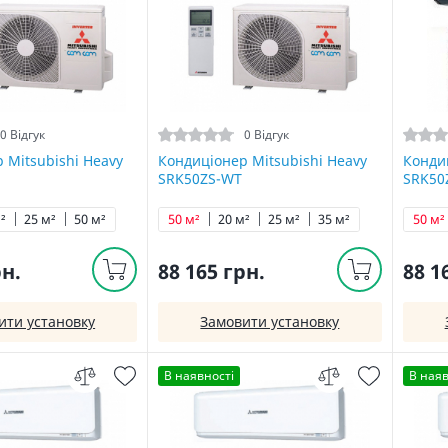
0 Відгук
0 Відгук
 Mitsubishi Heavy
Кондиціонер Mitsubishi Heavy
Кондиц
SRK50ZS-WT
SRK50
²
25 м²
50 м²
50 м²
20 м²
25 м²
35 м²
50 м²
рн.
88 165 грн.
88 1
ити установку
Замовити установку
В наявності
В наяв