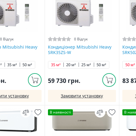
0 Відгук
0 Відгук
 Mitsubishi Heavy
Кондиціонер Mitsubishi Heavy
Кондиц
SRK35ZS-W
SRK50
²
35 м²
50 м²
35 м²
20 м²
25 м²
50 м²
50 м²
рн.
59 730 грн.
83 8
ити установку
Замовити установку
В наявності
В наяв