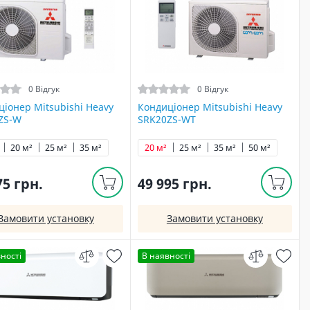
0 Відгук
0 Відгук
іонер Mitsubishi Heavy
Кондиціонер Mitsubishi Heavy
ZS-W
SRK20ZS-WT
20 м²
25 м²
35 м²
20 м²
25 м²
35 м²
50 м²
75 грн.
49 995 грн.
Замовити установку
Замовити установку
ності
В наявності