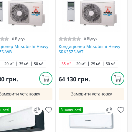
0 Відгук
0 Відгук
іонер Mitsubishi Heavy
Кондиціонер Mitsubishi Heavy
ZS-WB
SRK35ZS-WT
20 м²
35 м²
50 м²
35 м²
20 м²
25 м²
50 м²
80 грн.
64 130 грн.
Замовити установку
Замовити установку
ності
В наявності