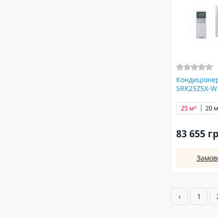
Кондиціонер
SRK25ZSX-W
25 м²
20 м
83 655 г
Замов
‹
1