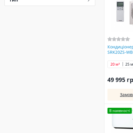
Кондиціонер
SRK20ZS-WB
20 м²
25 м
49 995 г
Замов
В наявності