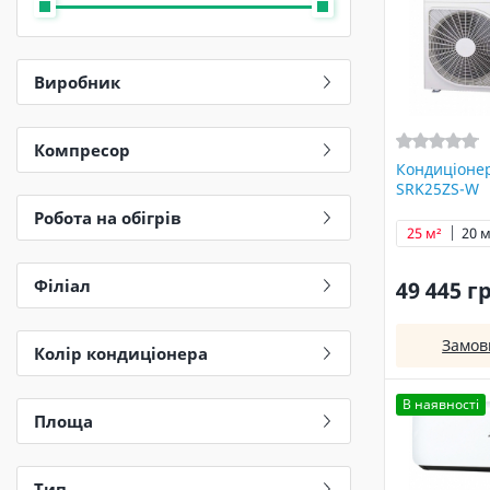
Виробник
Компресор
Кондиціонер
SRK25ZS-W
Робота на обігрів
25 м²
20 м
Філіал
49 445 г
Замов
Колір кондиціонера
В наявності
Площа
Тип