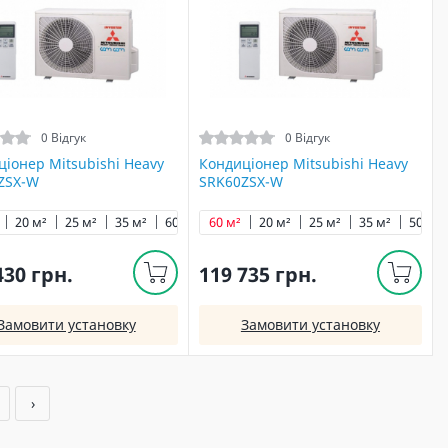
0 Відгук
0 Відгук
іонер Mitsubishi Heavy
Кондиціонер Mitsubishi Heavy
ZSX-W
SRK60ZSX-W
20 м²
25 м²
35 м²
60 м²
60 м²
20 м²
25 м²
35 м²
50 м²
430 грн.
119 735 грн.
Замовити установку
Замовити установку
1
›