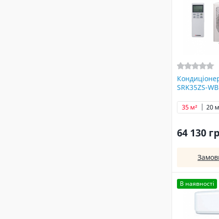
Кондиціонер
SRK35ZS-WB
35 м²
20 м
64 130 г
Замов
В наявності