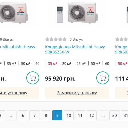
0 Відгук
0 Відгук
 Mitsubishi Heavy
Кондиціонер Mitsubishi Heavy
Кондиц
SRK35ZSX-W
SRK50
²
35 м²
50 м²
60 м²
35 м²
20 м²
25 м²
50 м²
60 м²
50 м²
рн.
95 920 грн.
111 
ити установку
Замовити установку
2
...
6
7
8
9
10
11
12
...
30
3