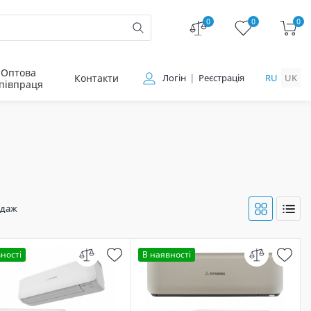
0
0
0
Оптова
Контакти
Логін
Реєстрація
RU
UK
півпраця
одаж
ності
В наявності