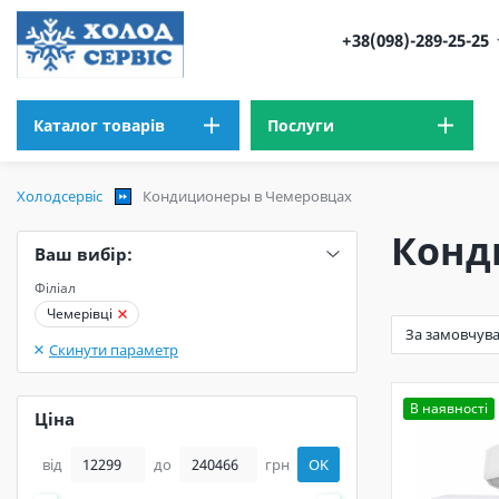
+38(098)-289-25-25
Каталог товарів
Послуги
Холодсервіс
Кондиционеры в Чемеровцах
Конд
Ваш вибір:
Філіал
Чемерівці
Скинути параметр
В наявності
Ціна
від
до
грн
OK