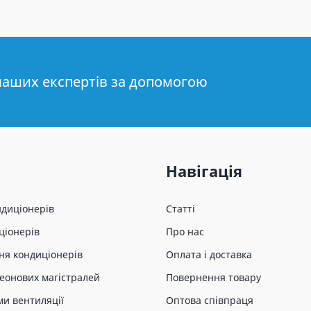
наших експертів за допомогою
Навігація
ндиціонерів
Статті
ціонерів
Про нас
ня кондиціонерів
Оплата і доставка
еонових магістралей
Повернення товару
ми вентиляції
Оптова співпраця