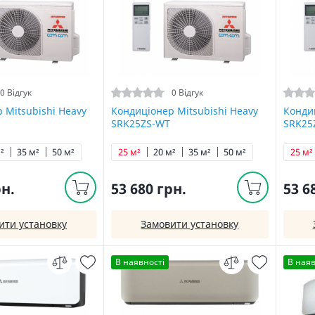
0 Відгук
0 Відгук
 Mitsubishi Heavy
Кондиціонер Mitsubishi Heavy
Кондиц
SRK25ZS-WT
SRK25
²
35 м²
50 м²
25 м²
20 м²
35 м²
50 м²
25 м²
рн.
53 680 грн.
53 6
ити установку
Замовити установку
В наявності
В наяв