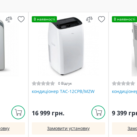
В наявності
В наявності
0 Відгук
кондиціонер TAC-12CPB/MZW
кондиціоне
16 999 грн.
9 399 гр
овку
Замовити установку
Зам