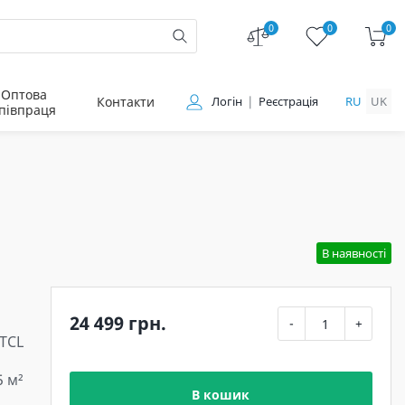
0
0
0
Оптова
Контакти
Логін
Реєстрація
RU
UK
півпраця
В наявності
24 499 грн.
-
+
TCL
5 м²
В кошик