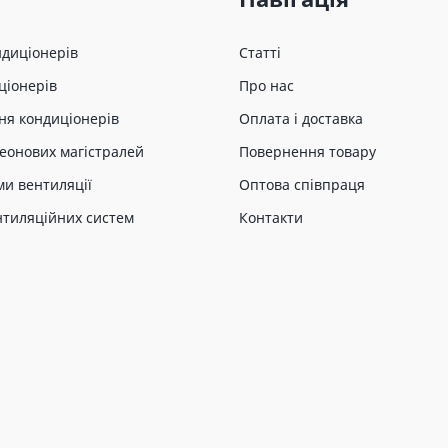
ндиціонерів
Статті
ціонерів
Про нас
ня кондиціонерів
Оплата і доставка
еонових магістралей
Повернення товару
ми вентиляції
Оптова співпраця
нтиляційних систем
Контакти