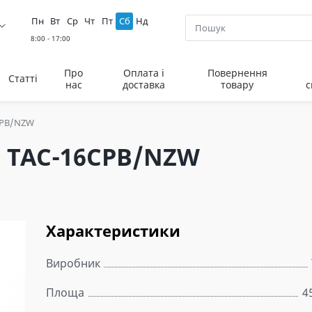
Пн
Вт
Ср
Чт
Пт
Сб
Нд
Про
Оплата і
Повернення
Статті
нас
доставка
товару
с
CPB/NZW
 TAC-16CPB/NZW
Характеристики
Виробник
Площа
4