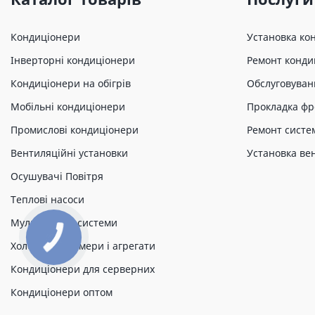
Кондиціонери
Установка ко
Інверторні кондиціонери
Ремонт конди
Кондиціонери на обігрів
Обслуговуван
Мобільні кондиціонери
Прокладка фр
Промислові кондиціонери
Ремонт систе
Вентиляційні установки
Установка ве
Осушувачі Повітря
Теплові насоси
Мульти спліт системи
Холодильні камери і агрегати
Кондиціонери для серверних
Кондиціонери оптом