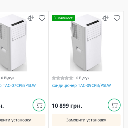
В наявності
0 Відгук
0 Відгук
р TAC-07CPB/PSLW
кондиціонер TAC-09CPB/PSLW
н.
10 899 грн.
овити установку
Замовити установку