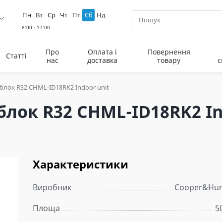
Пн
Вт
Ср
Чт
Пт
Сб
Нд
Про
Оплата і
Повернення
Статті
нас
доставка
товару
с
блок R32 CHML-ID18RK2 Indoor unit
лок R32 CHML-ID18RK2 In
Характеристики
Виробник
Cooper&Hun
Площа
5