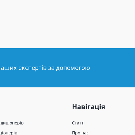
наших експертів за допомогою
Навігація
ндиціонерів
Статті
ціонерів
Про нас