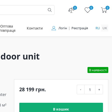
0
0
0
Оптова
Контакти
Логін
Реєстрація
RU
UK
півпраця
door unit
В наявності
28 199 грн.
-
+
ter
0 м²
В кошик