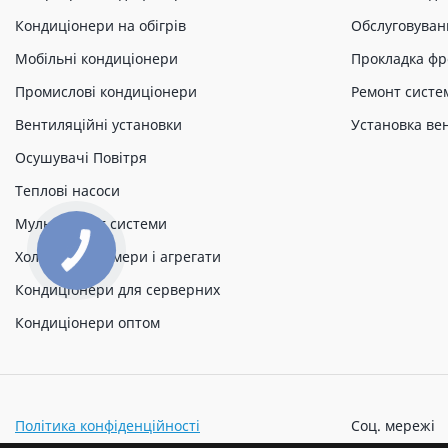
Кондиціонери на обігрів
Обслуговуван
Мобільні кондиціонери
Прокладка фр
Промислові кондиціонери
Ремонт систе
Вентиляційні установки
Установка ве
Осушувачі Повітря
Теплові насоси
Мульти спліт системи
Холодильні камери і агрегати
Кондиціонери для серверних
Кондиціонери оптом
Політика конфіденційності
Соц. мережі