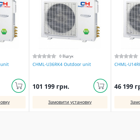
0 Відгук
unit
CHML-U36RK4 Outdoor unit
CHML-U14RK
101 199 грн.
46 199 г
овку
Замовити установку
Зам