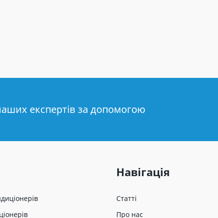
наших експертів за допомогою
Навігація
ндиціонерів
Статті
ціонерів
Про нас