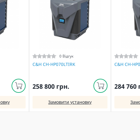
0 Відгук
C&H CH-HP070LTIRK
C&H CH-HP
258 800 грн.
284 760 
овку
Замовити установку
Зам