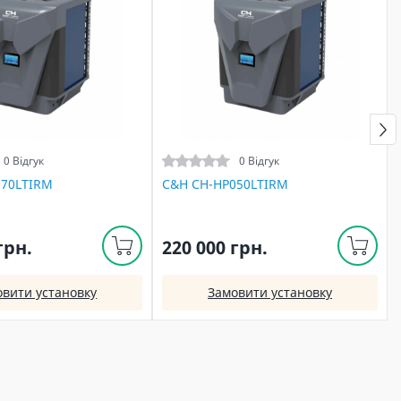
0 Відгук
0 Відгук
070LTIRM
C&H CH-HP050LTIRM
грн.
220 000 грн.
овити установку
Замовити установку