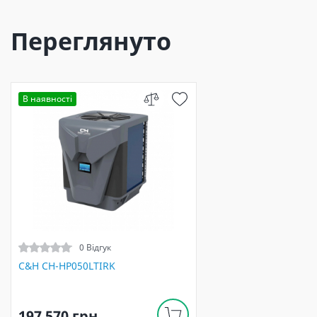
Переглянуто
В наявності
0 Відгук
C&H CH-HP050LTIRK
197 570 грн.