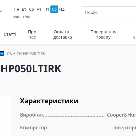
Пн
Вт
Ср
Чт
Пт
Сб
Нд
Про
Оплата і
Повернення
Статті
нас
доставка
товару
с
C&H CH-HP050LTIRK
-HP050LTIRK
Характеристики
Виробник
Cooper&Hun
Компресор
Інвертор