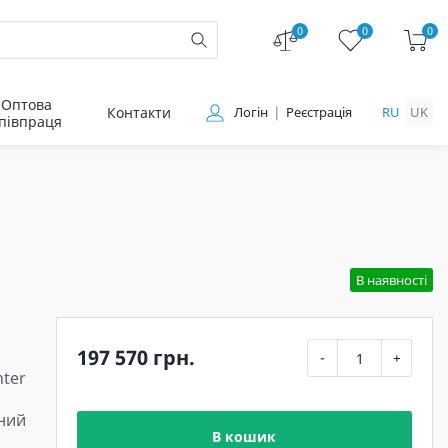
0
0
0
Оптова
Контакти
Логін
Реєстрація
RU
UK
півпраця
В наявності
197 570 грн.
-
+
ter
ний
В кошик