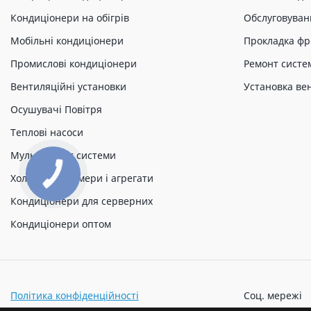
Кондиціонери на обігрів
Обслуговуван
Мобільні кондиціонери
Прокладка фр
Промислові кондиціонери
Ремонт систе
Вентиляційні установки
Установка ве
Осушувачі Повітря
Теплові насоси
Мульти спліт системи
Холодильні камери і агрегати
Кондиціонери для серверних
Кондиціонери оптом
Політика конфіденційності
Соц. мережі