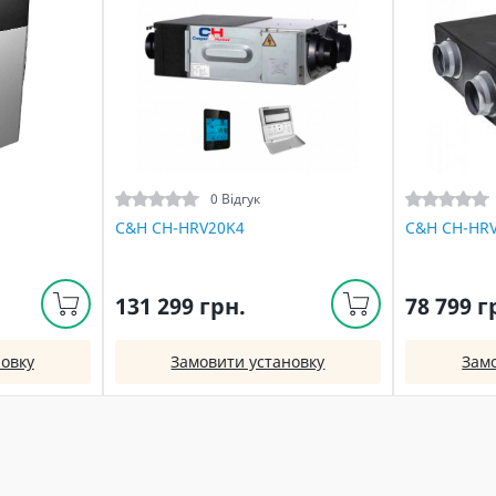
0 Відгук
C&H CH-HRV20K4
C&H CH-HR
131 299 грн.
78 799 г
овку
Замовити установку
Зам