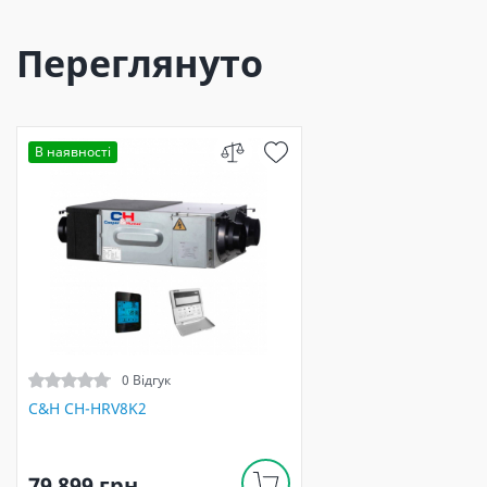
Переглянуто
В наявності
0 Відгук
C&H CH-HRV8K2
79 899 грн.