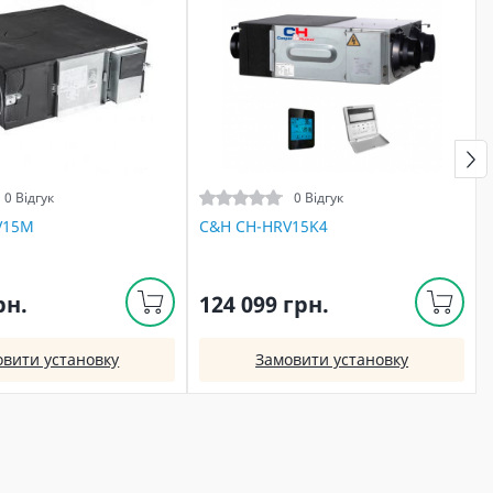
0 Відгук
0 Відгук
V15M
C&H CH-HRV15K4
рн.
124 099 грн.
овити установку
Замовити установку