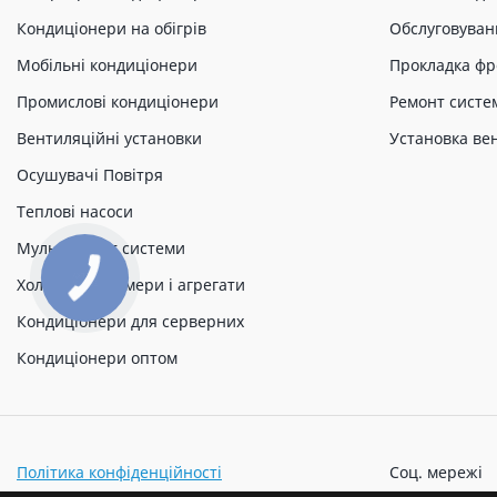
Кондиціонери на обігрів
Обслуговуван
Мобільні кондиціонери
Прокладка фр
Промислові кондиціонери
Ремонт систе
Вентиляційні установки
Установка ве
Осушувачі Повітря
Теплові насоси
Мульти спліт системи
Холодильні камери і агрегати
Кондиціонери для серверних
Кондиціонери оптом
Політика конфіденційності
Соц. мережі