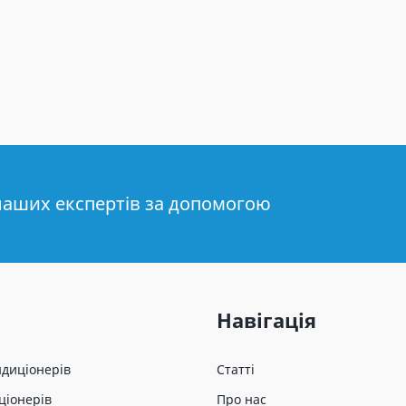
наших експертів за допомогою
Навігація
ндиціонерів
Статті
ціонерів
Про нас