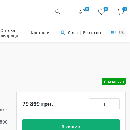
0
0
0
Оптова
Контакти
Логін
Реєстрація
RU
UK
півпраця
В наявності
79 899 грн.
-
+
ter
800
В кошик