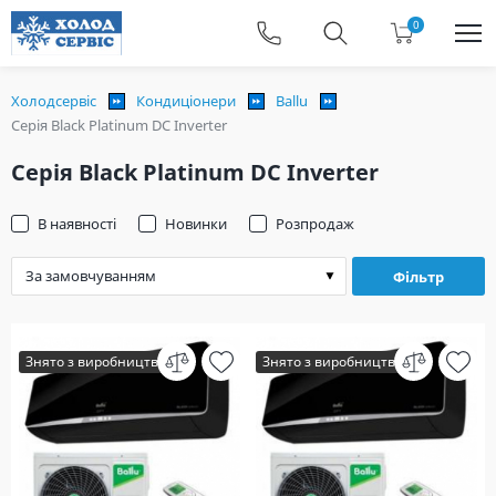
0
Холодсервіс
Кондиціонери
Ballu
Серія Black Platinum DC Inverter
Серія Black Platinum DC Inverter
В наявності
Новинки
Розпродаж
Фільтр
Знято з виробництва
Знято з виробництва