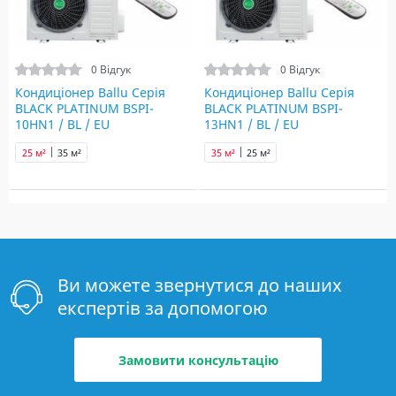
0 Відгук
0 Відгук
Кондиціонер Ballu Серія
Кондиціонер Ballu Серія
BLACK PLATINUM BSPI-
BLACK PLATINUM BSPI-
10HN1 / BL / EU
13HN1 / BL / EU
25 м²
35 м²
35 м²
25 м²
Ви можете звернутися до наших
експертів за допомогою
Замовити консультацію